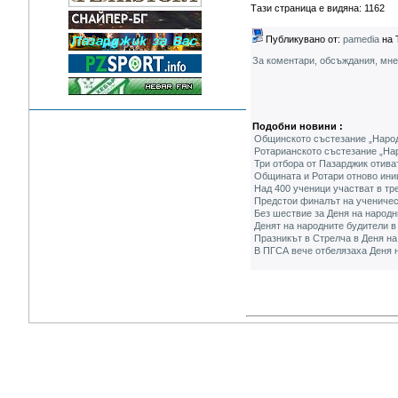
Тази страница е видяна: 1162
Публикувано от:
pamedia
на 
За коментари, обсъждания, мн
Подобни новини :
Общинското състезание „Народ
Ротарианското състезание „На
Три отбора от Пазарджик отива
Общината и Ротари отново ини
Над 400 ученици участват в тр
Предстои финалът на ученичес
Без шествие за Деня на народн
Денят на народните будители в
Празникът в Стрелча в Деня на
В ПГСА вече отбелязаха Деня 