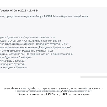
Tuesday 04 June 2013 - 18:46:34
ения, предложения отиди във Форум НОВИНИ и избери или създай тема
ните будители и аз” ще излъчи финалистите
родните будители и Аз“ разширява периметъра си
т на Областното състезание „Народните будители и аз”
циират ученическо състезание „Народните будители и Аз“
етото състезание "Народните будители и аз"
кото състезание за 100-годишнината от Балканската война
ите будители в Пазарджик
 читалище „Пробуда”
 народните будители
на народните будители
Този сайт използва
e107
, който се разпространява с условията, залегнали в
GNU
GPL Лиценза.
Политика за употреба на бисквитки (cookies)
////
Политика заповерителност
Време за изпълнение: 1.4989 сек., 1.4290 от тях за заявки.