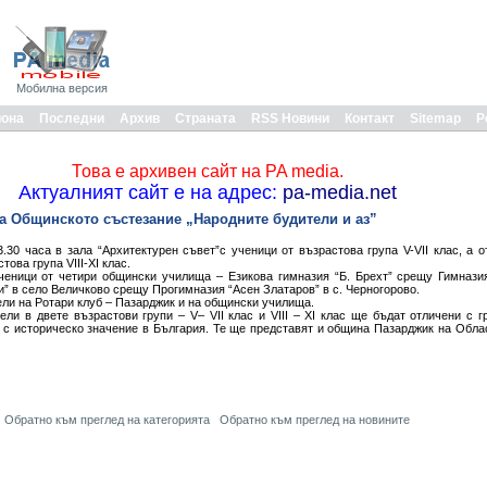
Мобилна версия
иона
Последни
Архив
Страната
RSS Новини
Контакт
Sitemap
Р
Това е архивен сайт на PA media.
Актуалният сайт е на адрес:
pa-media.net
а Общинското състезание „Народните будители и аз”
.30 часа в зала “Архитектурен съвет”с ученици от възрастова група V-VІІ клас, а о
ова група VІІІ-ХІ клас.
ченици от четири общински училища – Езикова гимназия “Б. Брехт” срещу Гимнази
” в село Величково срещу Прогимназия “Асен Златаров” в с. Черногорово.
ели на Ротари клуб – Пазарджик и на общински училища.
ели в двете възрастови групи – V– VІІ клас и VІІІ – ХІ клас ще бъдат отличени с г
 с историческо значение в България. Те ще представят и община Пазарджик на Обла
Обратно към преглед на категорията
Обратно към преглед на новините