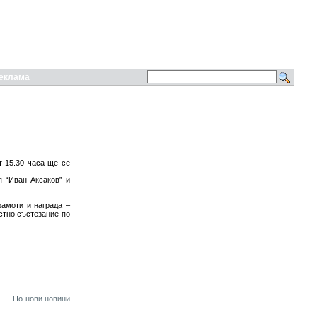
еклама
т 15.30 часа ще се
я “Иван Аксаков” и
рамоти и награда –
стно състезание по
По-нови новини