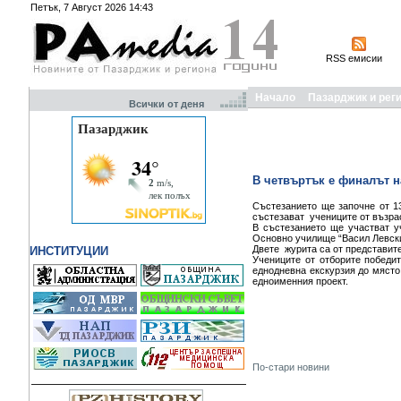
Петък, 7 Август 2026 14:43
RSS емисии
Начало
Пазарджик и рег
Всички от деня
В четвъртък е финалът н
Състезанието ще започне от 13
състезават учениците от възраст
В състезанието ще участват у
Основно училище “Васил Левски
Двете журита са от представит
ИНСТИТУЦИИ
Учениците от отборите победит
еднодневна екскурзия до място
едноименния проект.
По-стари новини