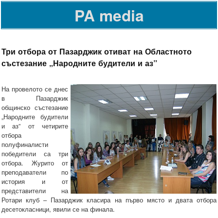
PA media
Три отбора от Пазарджик отиват на Областното
състезание „Народните будители и аз”
На провелото се днес
в Пазарджик
общинско състезание
„Народните будители
и аз” от четирите
отбора
полуфиналисти
победители са три
отбора. Журито от
преподаватели по
история и от
представители на
Ротари клуб – Пазарджик класира на първо място и двата отбора
десетокласници, явили се на финала.