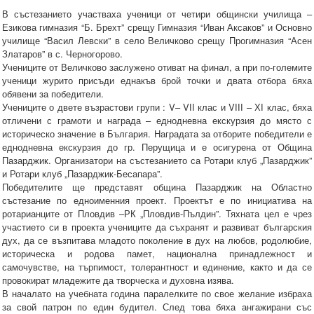
В състезанието участваха ученици от четири общински училища –
Езикова гимназия “Б. Брехт” срещу Гимназия “Иван Аксаков” и Основно
училище “Васил Левски” в село Величково срещу Прогимназия “Асен
Златаров” в с. Черногорово.
Учениците от Величково заслужено отиват на финал, а при по-големите
ученици журито присъди еднакъв брой точки и двата отбора бяха
обявени за победители.
Учениците о двете възрастови групи : V– VІІ клас и VІІІ – ХІ клас, бяха
отличени с грамоти и награда – еднодневна екскурзия до място с
историческо значение в България. Наградата за отборите победители е
еднодневна екскурзия до гр. Перущица и е осигурена от Община
Пазарджик. Организатори на състезанието са Ротари клуб „Пазарджик”
и Ротари клуб „Пазарджик-Бесапара”.
Победителите ще представят община Пазарджик на Областно
състезание по едноименния проект. Проектът е по инициатива на
ротарианците от Пловдив –РК „Пловдив-Пълдин”. Тяхната цел е чрез
участието си в проекта учениците да съхранят и развиват българския
дух, да се възпитава младото поколение в дух на любов, родолюбие,
историческа и родова памет, национална принадлежност и
самочувстве, на търпимост, толерантност и единение, както и да се
провокират младежите да творческа и духовна изява.
В началато на учебната година паралелките по свое желание избраха
за свой патрон по един будител. След това бяха ангажирани със