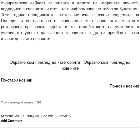
събирателска дейност за живота и делото на избраната личност,
подредиха в класната си стая кът с информационно табло за будителя.
Тази година пловдивското състезание излезе извън пределите на
Пловдив и се превърна в национално състезание, като местните
ротарианци прегърнаха идеята и със съдействието на учителите в
училищата успяха да запалят учениците и да ги приобщят към
възрожденските ценности.
Обратно към преглед на категорията
Обратно към преглед на
новините
По-стари новини
По-нови новини
Тази страница е видяна: 1569
pamedia
on Thursday 06 June 2013 - 23:50:37
Add Comment
.