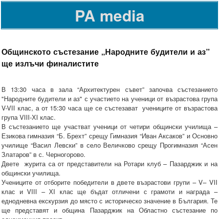
PA media
Общинското състезание „Народните будители и аз”
ще излъчи финалистите
В 13:30 часа в зала “Архитектурен съвет” започва състезанието
"Народните будители и аз" с участието на ученици от възрастова група
V-VІІ клас, а от 15:30 часа ще се състезават учениците от възрастова
група VІІІ-ХІ клас.
В състезанието ще участват ученици от четири общински училища –
Езикова гимназия “Б. Брехт” срещу Гимназия “Иван Аксаков” и Основно
училище “Васил Левски” в село Величково срещу Прогимназия “Асен
Златаров” в с. Черногорово.
Двете журита са от представители на Ротари клуб – Пазарджик и на
общински училища.
Учениците от отборите победители в двете възрастови групи – V– VІІ
клас и VІІІ – ХІ клас ще бъдат отличени с грамоти и награда –
еднодневна екскурзия до място с историческо значение в България. Те
ще представят и община Пазарджик на Областно състезание по