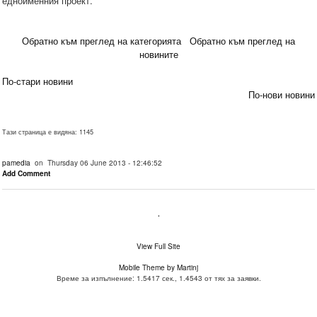
едноименния проект.
Обратно към преглед на категорията
Обратно към преглед на
новините
По-стари новини
По-нови новини
Тази страница е видяна: 1145
pamedia
on Thursday 06 June 2013 - 12:46:52
Add Comment
.
View Full Site
Mobile Theme by Martinj
Време за изпълнение: 1.5417 сек., 1.4543 от тях за заявки.