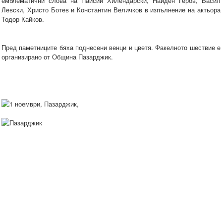
емблематични слова на Паисий Хилендарски, Найден Геров, Васил
Левски, Христо Ботев и Константин Величков в изпълнение на актьора
Тодор Кайков.
Пред паметниците бяха поднесени венци и цветя. Факелното шествие е
организирано от Община Пазарджик.