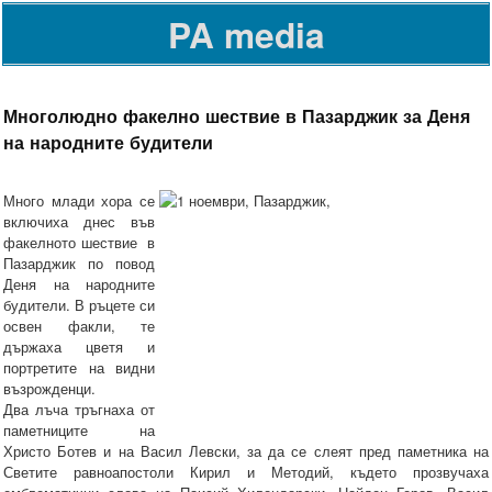
PA media
Многолюдно факелно шествие в Пазарджик за Деня
на народните будители
Много млади хора се
включиха днес във
факелното шествие в
Пазарджик по повод
Деня на народните
будители. В ръцете си
освен факли, те
държаха цветя и
портретите на видни
възрожденци.
Два лъча тръгнаха от
паметниците на
Христо Ботев и на Васил Левски, за да се слеят пред паметника на
Светите равноапостоли Кирил и Методий, където прозвучаха