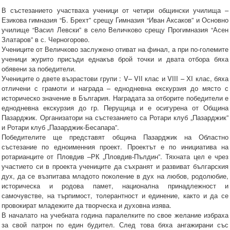
В състезанието участваха ученици от четири общински училища –
Езикова гимназия “Б. Брехт” срещу Гимназия “Иван Аксаков” и Основно
училище “Васил Левски” в село Величково срещу Прогимназия “Асен
Златаров” в с. Черногорово.
Учениците от Величково заслужено отиват на финал, а при по-големите
ученици журито присъди еднакъв брой точки и двата отбора бяха
обявени за победители.
Учениците о двете възрастови групи : V– VІІ клас и VІІІ – ХІ клас, бяха
отличени с грамоти и награда – еднодневна екскурзия до място с
историческо значение в България. Наградата за отборите победители е
еднодневна екскурзия до гр. Перущица и е осигурена от Община
Пазарджик. Организатори на състезанието са Ротари клуб „Пазарджик”
и Ротари клуб „Пазарджик-Бесапара”.
Победителите ще представят община Пазарджик на Областно
състезание по едноименния проект. Проектът е по инициатива на
ротарианците от Пловдив –РК „Пловдив-Пълдин”. Тяхната цел е чрез
участието си в проекта учениците да съхранят и развиват българския
дух, да се възпитава младото поколение в дух на любов, родолюбие,
историческа и родова памет, национална принадлежност и
самочувстве, на търпимост, толерантност и единение, както и да се
провокират младежите да творческа и духовна изява.
В началато на учебната година паралелките по свое желание избраха
за свой патрон по един будител. След това бяха ангажирани със