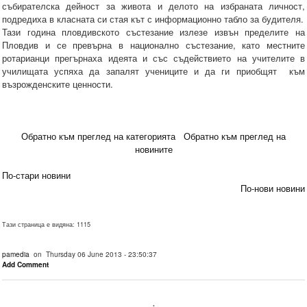
събирателска дейност за живота и делото на избраната личност,
подредиха в класната си стая кът с информационно табло за будителя.
Тази година пловдивското състезание излезе извън пределите на
Пловдив и се превърна в национално състезание, като местните
ротарианци прегърнаха идеята и със съдействието на учителите в
училищата успяха да запалят учениците и да ги приобщят към
възрожденските ценности.
Обратно към преглед на категорията
Обратно към преглед на
новините
По-стари новини
По-нови новини
Тази страница е видяна: 1115
pamedia
on Thursday 06 June 2013 - 23:50:37
Add Comment
.