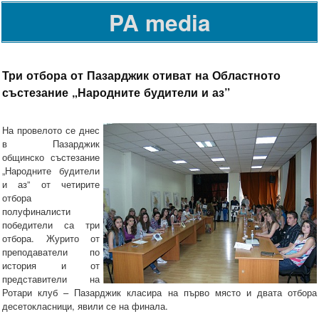
PA media
Три отбора от Пазарджик отиват на Областното
състезание „Народните будители и аз”
На провелото се днес
в Пазарджик
общинско състезание
„Народните будители
и аз” от четирите
отбора
полуфиналисти
победители са три
отбора. Журито от
преподаватели по
история и от
представители на
Ротари клуб – Пазарджик класира на първо място и двата отбора
десетокласници, явили се на финала.