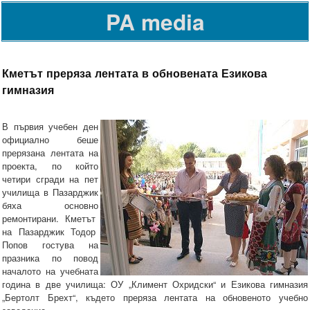
PA media
Кметът преряза лентата в обновената Езикова
гимназия
В първия учебен ден
официално беше
прерязана лентата на
проекта, по който
четири сгради на пет
училища в Пазарджик
бяха основно
ремонтирани. Кметът
на Пазарджик Тодор
Попов гостува на
празника по повод
началото на учебната
година в две училища: ОУ „Климент Охридски“ и Езикова гимназия
„Бертолт Брехт“, където преряза лентата на обновеното учебно