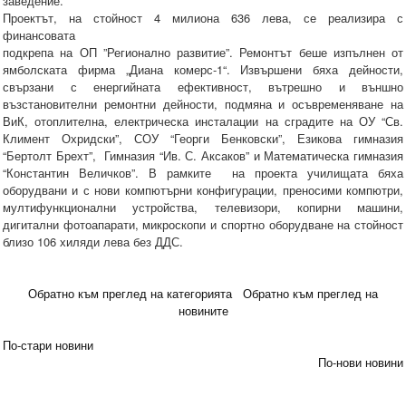
заведение.
Проектът, на стойност 4 милиона 636 лева, се реализира с
финансовата
подкрепа на ОП ”Регионално развитие”. Ремонтът беше изпълнен от
ямболската фирма „Диана комерс-1“. Извършени бяха дейности,
свързани с енергийната ефективност, вътрешно и външно
възстановителни ремонтни дейности, подмяна и осъвременяване на
ВиК, отоплителна, електрическа инсталации на сградите на ОУ “Св.
Климент Охридски”, СОУ “Георги Бенковски”, Езикова гимназия
“Бертолт Брехт”, Гимназия “Ив. С. Аксаков” и Математическа гимназия
“Константин Величков”. В рамките на проекта училищата бяха
оборудвани и с нови компютърни конфигурации, преносими компютри,
мултифункционални устройства, телевизори, копирни машини,
дигитални фотоапарати, микроскопи и спортно оборудване на стойност
близо 106 хиляди лева без ДДС.
Обратно към преглед на категорията
Обратно към преглед на
новините
По-стари новини
По-нови новини