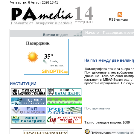
Четвъртък, 6 Август 2026 13:41
RSS емисии
Начало
Пазарджик и рег
Всички от деня
На път между две велинг
Катастрофата станала вчера сл
При движение с несъобразена 
движение. Така блъснал намир
настанен в МБАЛ-Велинград с ф
пробата е отрицателна. По случ
ИНСТИТУЦИИ
По-стари новини
Тази страница е видяна: 1089
Публикувано от:
pamedia
на 