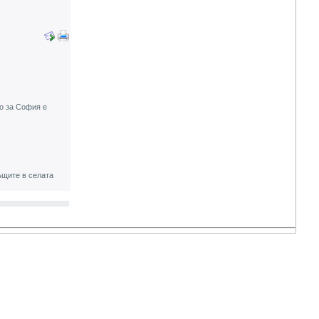
о за София е
къщите в селата