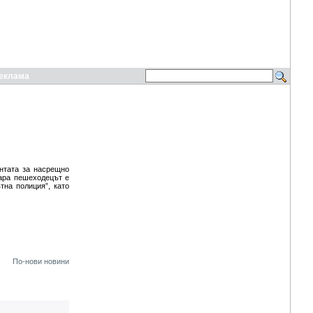
еклама
ентата за насрещно
ара пешеходецът е
тна полиция”, като
По-нови новини