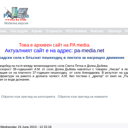
Мобилна версия
иона
Последни
Архив
Страната
RSS Новини
Контакт
Sitemap
Р
Това е архивен сайт на PA media.
Актуалният сайт е на адрес:
pa-media.net
радски села е блъснат пешеходец в лентата за насрещно движение
едобед на пътя между велинградските села Света Петка и Долна Дъбева.
скорост 38-годишният А.М. от село Долна Дъбева навлязъл с товарен „Нисан” в л
ащия се на платното 37-годишен пешеходец от село Алендарова. В резултат на уд
рактури на рамото и долната челюст. А.М. бил тестван с „дрегер” от екип на „Пъ
ая се води дознание.
Обратно към преглед на категорията
Обратно към преглед на новините
Wednesday 19 June 2013 - 12:15:18