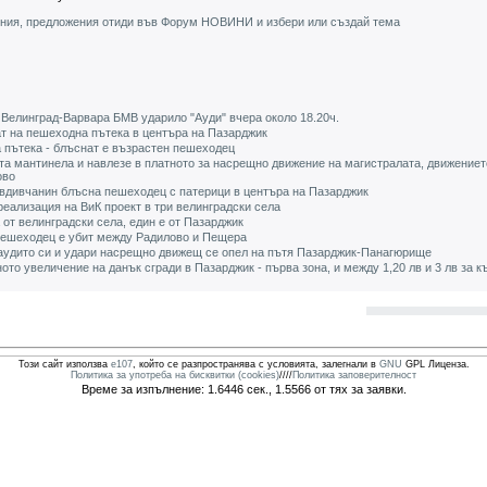
ения, предложения отиди във Форум НОВИНИ и избери или създай тема
 Велинград-Варвара БМВ ударило "Ауди" вчера около 18.20ч.
т на пешеходна пътека в центъра на Пазарджик
 пътека - блъснат е възрастен пешеходец
та мантинела и навлезе в платното за насрещно движение на магистралата, движениет
ово
овдивчанин блъсна пешеходец с патерици в центъра на Пазарджик
еализация на ВиК проект в три велинградски села
 от велинградски села, един е от Пазарджик
пешеходец е убит между Радилово и Пещера
 аудито си и удари насрещно движещ се опел на пътя Пазарджик-Панагюрище
ото увеличение на данък сгради в Пазарджик - първа зона, и между 1,20 лв и 3 лв за 
Този сайт използва
e107
, който се разпространява с условията, залегнали в
GNU
GPL Лиценза.
Политика за употреба на бисквитки (cookies)
////
Политика заповерителност
Време за изпълнение: 1.6446 сек., 1.5566 от тях за заявки.