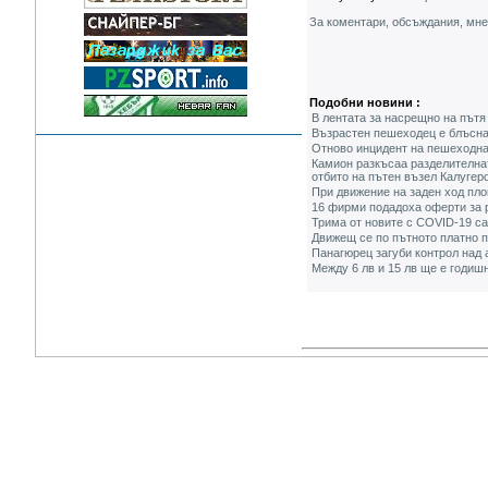
За коментари, обсъждания, мн
Подобни новини :
В лентата за насрещно на пътя
Възрастен пешеходец е блъсна
Отново инцидент на пешеходна
Камион разкъсаа разделителна
отбито на пътен възел Калугер
При движение на заден ход пл
16 фирми подадоха оферти за р
Трима от новите с COVID-19 са
Движещ се по пътното платно 
Панагюрец загуби контрол над
Между 6 лв и 15 лв ще е годишн