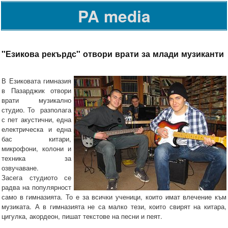
PA media
"Езикова рекърдс" отвори врати за млади музиканти
В Езиковата гимназия
в Пазарджик отвори
врати музикално
студио. То разполага
с пет акустични, една
електрическа и една
бас китари,
микрофони, колони и
техника за
озвучаване.
Засега студиото се
радва на популярност
само в гимназията. То е за всички ученици, които имат влечение към
музиката. А в гимназията не са малко тези, които свирят на китара,
цигулка, акордеон, пишат текстове на песни и пеят.