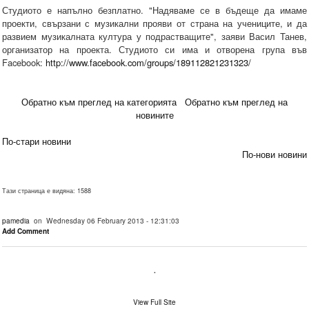
Студиото е напълно безплатно. "Надяваме се в бъдеще да имаме
проекти, свързани с музикални прояви от страна на учениците, и да
развием музикалната култура у подрастващите", заяви Васил Танев,
организатор на проекта. Студиото си има и отворена група във
Facebook:
http://www.facebook.com/groups/189112821231323/
Обратно към преглед на категорията
Обратно към преглед на
новините
По-стари новини
По-нови новини
Тази страница е видяна: 1588
pamedia
on Wednesday 06 February 2013 - 12:31:03
Add Comment
.
View Full Site