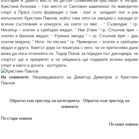
България и девето място на детски Олимпийски фестивал в Унгари,
Кристина Асенова – І-во място от Световен шампионат по мажоретен
спорт в Прага /соло формация с пом - пон/ и младият поп и рок
изпълнител Кристиян Павлов, който това лято се завърна с награди от
всички състезания и конкурси, на които се яви: - “ Съзвездие ” гр.
Несебър – златен и сребърен медал; “ Ние 21век ” гр. Слънчев бряг –
златен и бронзов медал; “ Утринна звезда ” – гр. Слънчев бряг – два
златни медала; “ Ноти по пясъка “ гр. Приморско – златен и сребърен
медал и други. Кметът дори се пошегува с него, че се притеснява дали
може да носи отличията си. Тодор Попов за пореден път декларира, че
спортът ще е приоритет и че общината ще подкрепя всички видове
спорт и както и досега - културата.
На снимките:
Награждаването на Димитър Димитров и Кристиян
Павлов
Обратно към преглед на категорията
Обратно към преглед на
новините
По-стари новини
По-нови новини