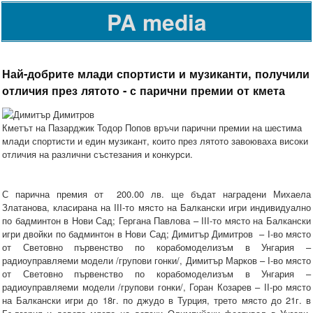
PA media
Най-добрите млади спортисти и музиканти, получили
отличия през лятото - с парични премии от кмета
Кметът на Пазарджик Тодор Попов връчи парични премии на шестима
млади спортисти и един музикант, които през лятото завоюваха високи
отличия на различни състезания и конкурси.
С парична премия от 200.00 лв. ще бъдат наградени Михаела
Златанова, класирана на IІІ-то място на Балкански игри индивидуално
по бадминтон в Нови Сад; Гергана Павлова – ІІІ-то място на Балкански
игри двойки по бадминтон в Нови Сад; Димитър Димитров – І-во място
от Световно първенство по корабомоделизъм в Унгария –
радиоуправляеми модели /групови гонки/, Димитър Марков – І-во място
от Световно първенство по корабомоделизъм в Унгария –
радиоуправляеми модели /групови гонки/, Горан Козарев – ІІ-ро място
на Балкански игри до 18г. по джудо в Турция, трето място до 21г. в