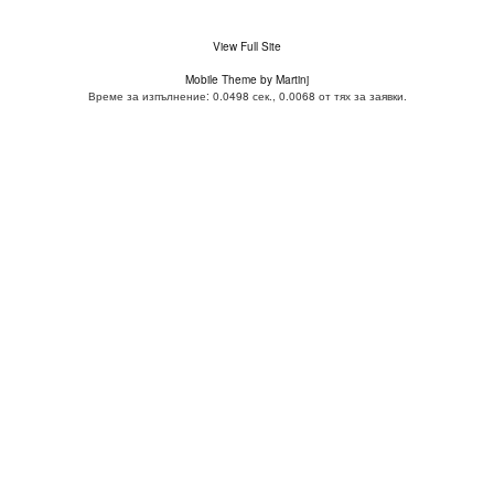
View Full Site
Mobile Theme by Martinj
Време за изпълнение: 0.0498 сек., 0.0068 от тях за заявки.