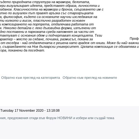
 където природната структура на мрамора, белотата,
змери визуализират идеята, представят образа, личността и
огданов. Класичността на мрамора и бронза, свързването им с
тно по визуален път правят връзка със старогръцката
а, философия, където са основните научни изследвания на
ти колкото и висок, пластично разработен основен
и композирането на портрета, отдалечава работата от
. Няколко детайла с леко дъговидна форма, изпълнени от
дно поставени в парковата среда напомнят за части от
нтактуват с основния обем и подчертават концепцията. Тези
Проф.
рактер – място за сядане, почивка, размисъл, покана за
 от екседра - най отдалечената е решена като градеж от книги. Може би най–важни
о, съграждането на Нов български университет. Цялата композиция се обогатява и
ора, поканени да поседнат.
Обратно към преглед на категорията
Обратно към преглед на новините
Tuesday 17 November 2020 - 13:18:08
ения, предложения отиди във Форум НОВИНИ и избери или създай тема