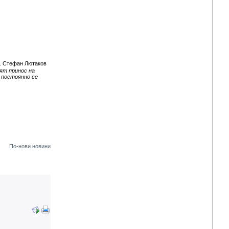
 Стефан Лютаков
ят принос на
 постоянно се
По-нови новини