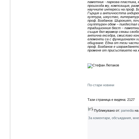
паметник - паркова пластика,
произхода му, композиция, ра
научните интереси на проф. Б
Гърция и античността индирек
култура, изкуство, литератур
проф. Богданов. Широкият, поч
скулптурен обем – пиедестал 
традиционния бюст – паметник
същия бял мрамор сякаш свобо
антична екседра, смислово ко
елементи са с функционален ха
общуване. Една от тези части
проф. Богданов е изгражданет
променя от присъствието на х
По-стари новини
Тази страница е видяна: 2127
Публикувано от:
pamedia
на 
За коментари, обсъждания, мн