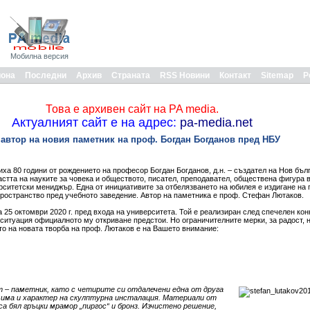
Мобилна версия
иона
Последни
Архив
Страната
RSS Новини
Контакт
Sitemap
Р
Това е архивен сайт на PA media.
Актуалният сайт е на адрес:
pa-media.net
автор на новия паметник на проф. Богдан Богданов пред НБУ
иха 80 години от рождението на професор Богдан Богданов, д.н. – създател на Нов бъл
астта на науките за човека и обществото, писател, преподавател, обществена фигура в
ерситетски мениджър. Една от инициативите за отбелязването на юбилея е издигане на
пространство пред учебното заведение. Автор на паметника е проф. Стефан Лютаков.
25 октомври 2020 г. пред входа на университета. Той е реализиран след спечелен кон
итуация официалното му откриване предстои. Но ограничителните мерки, за радост, н
то на новата творба на проф. Лютаков е на Вашето внимание:
 – паметник, като с четирите си отдалечени една от друга
има и характер на скулптурна инсталация. Материали от
а бял гръцки мрамор „пиргос“ и бронз. Изчистено решение,