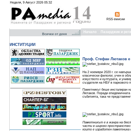
Неделя, 9 Август 2026 05:32
RSS емисии
Начало
Пазарджик и рег
Всички от деня
ИНСТИТУЦИИ
Проф. Стефан Лютаков е 
На 2 ноември 2020 г. се навърш
класически филолог, учен в обл
изкуството и културата, и унив
създателя на НБУ в парковото 
Паметникът беше инсталиран на 
Лютаков. Поради епидемичната с
събитията, така че представяне
Паметникът е в жанра на бюст
части в широко пространство 
които е изработен паметника с