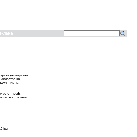
еклама
гарски университет,
 областта на
 паметник на
курс от проф.
е засягат онлайн