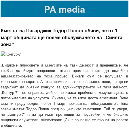
PA media
Кметът на Пазарджик Тодор Попов обяви, че от 1
март общината ще поеме обслужването на „Синята
зона“
„Видяхме плюсовете и минусите на тази дейност и преценихме, че
трябва да бъдат направени такива промени, които да подобрят
администрирането на този процес. Винаги съм се вслушвал в
желанието на хората. А тези промени са толкова съществени, че ще ни
задължат да обявим конкурс за администрирането на тази дейност.
„Контур-7“ се справяха добре, но имаха проблем с комуникацията с
потребителите на услугата. Считам, че те бяха доста агресивни. Вече
съм ги предупредил, че от 1 март прекратяват обслужването“. Това
заяви кметът Тодор Попов пред общинските съветници. Той ги увери,
че „Контур-7“ няма да имат претенции за неустойки и че бившите
общински служители, обслужвали „Синя зона“ ще се върнат на работа
в общината.