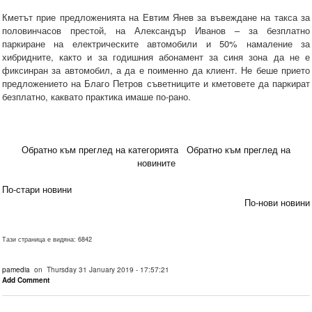
Кметът прие предложенията на Евтим Янев за въвеждане на такса за
половинчасов престой, на Александър Иванов – за безплатно
паркиране на електрическите автомобили и 50% намаление за
хибридните, както и за годишния абонамент за синя зона да не е
фиксинран за автомобил, а да е поименно да клиент. Не беше прието
предложението на Благо Петров съветниците и кметовете да паркират
безплатно, каквато практика имаше по-рано.
Обратно към преглед на категорията
Обратно към преглед на
новините
По-стари новини
По-нови новини
Тази страница е видяна: 6842
pamedia
on Thursday 31 January 2019 - 17:57:21
Add Comment