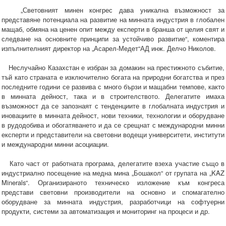
„Световният минен конгрес дава уникална възможност за
представяне потенциала на развитие на минната индустрия в глобален
мащаб, обмяна на ценен опит между експерти в бранша от целия свят и
следване на основните принципи за устойчиво развитие“, коментира
изпълнителният директор на „Асарел-Медет“АД инж. Делчо Николов.
Неслучайно Казахстан е избран за домакин на престижното събитие,
тъй като страната е изключително богата на природни богатства и през
последните години се развива с много бързи и мащабни темпове, както
в минната дейност, така и в строителството. Делегатите имаха
възможност да се запознаят с тенденциите в глобалната индустрия и
иновациите в минната дейност, нови техники, технологии и оборудване
в рудодобива и обогатяването и да се срещнат с международни минни
експерти и представители на световни водещи университети, институти
и международни минни асоциации.
Като част от работната програма, делегатите взеха участие също в
индустриално посещение на медна мина „Бошакол“ от групата на „KAZ
Minerals“. Организираното техническо изложение към конгреса
представи световни производители на основно и спомагателно
оборудване за минната индустрия, разработчици на софтуерни
продукти, системи за автоматизация и мониторинг на процеси и др.