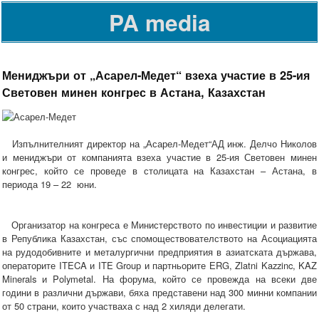
PA media
Мениджъри от „Асарел-Медет“ взеха участие в 25-ия
Световен минен конгрес в Астана, Казахстан
Изпълнителният директор на „Асарел-Медет“АД инж. Делчо Николов
и мениджъри от компанията взеха участие в 25-ия Световен минен
конгрес, който се проведе в столицата на Казахстан – Астана, в
периода 19 – 22 юни.
Организатор на конгреса е Министерството по инвестиции и развитие
в Република Казахстан, със спомоществователството на Асоциацията
на рудодобивните и металургични предприятия в азиатската държава,
операторите ITECA и ITE Grouр и партньорите ЕRG, Zlatni Kazzinc, KAZ
Minerals и Polymetal. На форума, който се провежда на всеки две
години в различни държави, бяха представени над 300 минни компании
от 50 страни, които участваха с над 2 хиляди делегати.