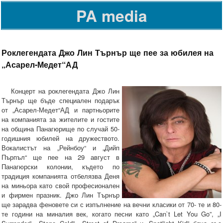
PA media
Роклегендата Джо Лин Търнър ще пее за юбилея на
„Асарел-Медет“АД
Концерт на роклегендата Джо Лин
Търнър ще бъде специален подарък
от „Асарел-Медет“АД и партньорите
на компанията за жителите и гостите
на община Панагюрище по случай 50-
годишния юбилей на дружеството.
Вокалистът на „Рейнбоу“ и „Дийп
Пърпъл“ ще пее на 29 август в
Панагюрски колонии, където по
традиция компанията отбелязва Деня
на миньора като свой професионален
и фирмен празник. Джо Лин Търнър
ще зарадва феновете си с изпълнение на вечни класики от 70- те и 80-
те години на миналия век, когато песни като „Can`t Let You Go”, „I