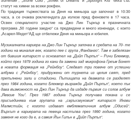
Surrender”, „Stone Cold”, „Street of Dreams” и „Spotlight Kid” бяха със
статут на химни за всеки рокфен.
По традиция тържествата за Деня на миньора ще започнат в 10:30
часа, а се очаква роклегендата да излезе пред феновете в 17 часа.
Освен специалното участие на Джо Лин Търнър в празничната
програма „50 години заедно“ са предвидени и много изненади, с които
„Асарел-Медет“АД ще отбележи Деня на миньора и юбилея.
Музикалната кариера на Джо Лин Търнър започва в средата на 70- те
години на миналия век, когато пее с група „Фанданго“. Там е забелязан
от бившия китарист и основател на „Дийп Пърпъл“ – Ричи Блекмор,
който през 1979 година го кани да замени зад микрофона Греъм Бонет
в новата формация на „Рейнбоу“. Следват три повече от успешни
албума с „Рейнбоу“, придружени от турнета из целия свят, пред
препълнени зали и стадиони. Пътищата на двамата се разделят
през 1984 година, когато Блекмор възражда „Дийп Пърпъл“, което пък
дава възможност на Джо Лин Търнър да издаде първия си солов албум
„Rescue You”. През 1987 година Търнър получава покана и се
присъединява към групата на „свръхзвуковия“ китарист Ингви
Малмстийн, с когото издават емблематичния албум „Одисей“.
Върхът в кариерата на певеца настъпва през 1990 година, когато
заменя не кого да е, а самия Йън Гилън в „Дийп Пърпъл“.