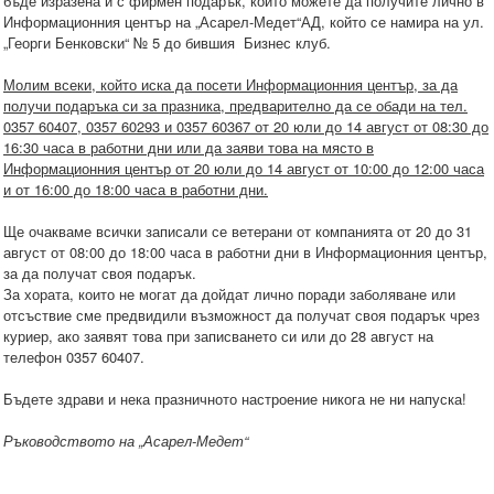
бъде изразена и с фирмен подарък, който можете да получите лично в
Информационния център на „Асарел-Медет“АД, който се намира на ул.
„Георги Бенковски“ № 5 до бившия Бизнес клуб.
Молим всеки, който иска да посети Информационния център, за да
получи подаръка си за празника, предварително да се обади на тел.
0357 60407, 0357 60293 и 0357 60367 от 20 юли до 14 август от 08:30 до
16:30 часа в работни дни или да заяви това на място в
Информационния център от 20 юли до 14 август от 10:00 до 12:00 часа
и от 16:00 до 18:00 часа в работни дни.
Ще очакваме всички записали се ветерани от компанията от 20 до 31
август от 08:00 до 18:00 часа в работни дни в Информационния център,
за да получат своя подарък.
За хората, които не могат да дойдат лично поради заболяване или
отсъствие сме предвидили възможност да получат своя подарък чрез
куриер, ако заявят това при записването си или до 28 август на
телефон 0357 60407.
Бъдете здрави и нека празничното настроение никога не ни напуска!
Ръководството на „Асарел-Медет“