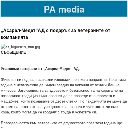
PA media
„Асарел-Медет“АД с подарък за ветераните от
компанията
СЪОБЩЕНИЕ
Уважаеми ветерани от „Асарел-Медет“ АД,
Животът ни поднася всякакви изненади, понякога неприятни. През тази
година е невъзможно да бъдем заедно на чакания от всички Ден на
миньора. Загрижеността за здравето и безопасността на хората не ни
позволяват традиционният празник да се проведе във формата и
мащабите, които познаваме от десетилетия. Но пандемията не може да
отнеме на никого от нас усещането за празник и чувството, че сме
хора, които могат да се гордеят с труда и успехите си.
Благодарността към ветераните от дружеството през тази година ще