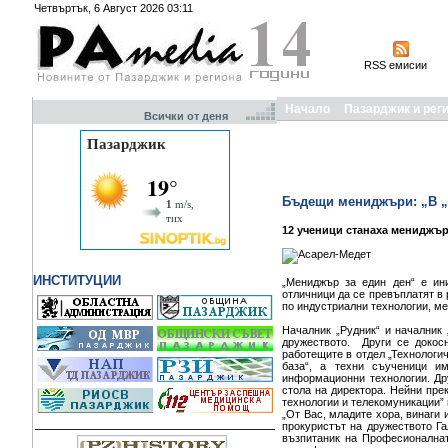
Четвъртък, 6 Август 2026 03:11
RSS емисии
Начало
Пазарджик и рег
Всички от деня
Бъдещи мениджъри: „В „А
12 ученици станаха мениджър
ИНСТИТУЦИИ
„Мениджър за един ден“ е ин
отличници да се превъплатят в
по индустриални технологии, м
Началник „Рудник“ и началник 
дружеството. Други се докос
работещите в отдел „Технологи
база“, а техни съученици и
информационни технологии. Др
стола на директора. Нейни пр
технологии и телекомуникации” 
„От Вас, младите хора, винаги 
прокуристът на дружеството Га
възпитаник на Професионалнат