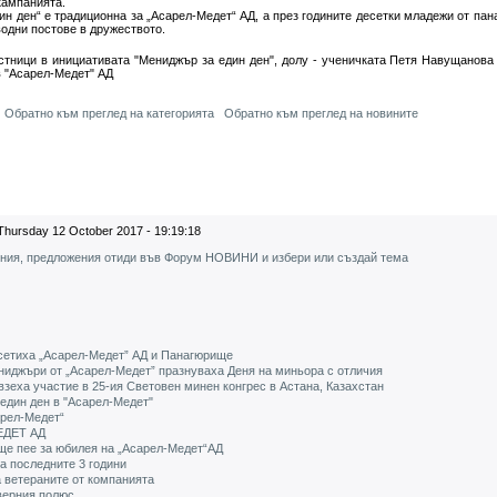
кампанията.
н ден“ е традиционна за „Асарел-Медет“ АД, а през годините десетки младежи от пан
одни постове в дружеството.
астници в инициативата "Мениджър за един ден", долу - ученичката Петя Навущанова
в "Асарел-Медет" АД
Обратно към преглед на категорията
Обратно към преглед на новините
Thursday 12 October 2017 - 19:19:18
ения, предложения отиди във Форум НОВИНИ и избери или създай тема
сетиха „Асарел-Медет” АД и Панагюрище
ниджъри от „Асарел-Медет” празнуваха Деня на миньора с отличия
зеха участие в 25-ия Световен минен конгрес в Астана, Казахстан
един ден в "Асарел-Медет"
арел-Медет“
ЕДЕТ АД
ще пее за юбилея на „Асарел-Медет“АД
за последните 3 години
 ветераните от компанията
верния полюс