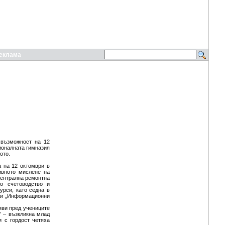
еклама
 възможност на 12
ионалната гимназия
ото.
а на 12 октомври в
ивното мислене на
Централна ремонтна
о счетоводство и
урси, като седна в
“ и „Информационни
аяви пред учениците
” – възкликна млад
и с гордост четяха