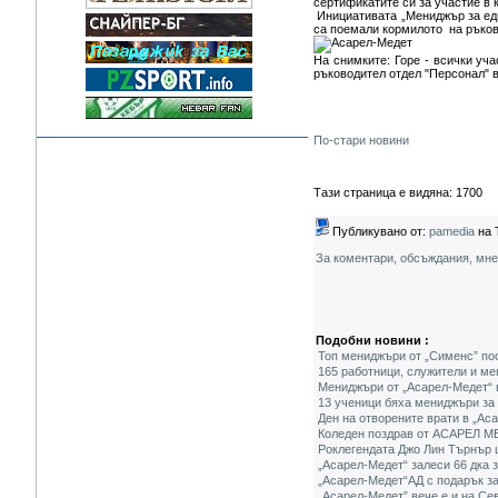
сертификатите си за участие в 
Инициативата „Мениджър за еди
са поемали кормилото на ръков
На снимките: Горе - всички уч
ръководител отдел "Персонал" 
По-стари новини
Тази страница е видяна: 1700
Публикувано от:
pamedia
на 
За коментари, обсъждания, мн
Подобни новини :
Топ мениджъри от „Сименс” по
165 работници, служители и ме
Мениджъри от „Асарел-Медет“ в
13 ученици бяха мениджъри за 
Ден на отворените врати в „Ас
Коледен поздрав от АСАРЕЛ М
Роклегендата Джо Лин Търнър 
„Асарел-Медет“ залеси 66 дка 
„Асарел-Медет“АД с подарък за
„Асарел-Медет” вече е и на Се