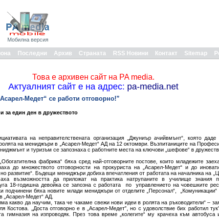
Мобилна версия
иона
Последни
Архив
Страната
RSS Новини
Контакт
Sitemap
Р
Това е архивен сайт на PA media.
Актуалният сайт е на адрес:
pa-media.net
сарел-Медет“ се работи отговорно!”
и за един ден в дружеството
ициативата на неправителствената организация „Джуниър ачийвмънт“, която даде
 ролята на мениджъри в „Асарел-Медет“ АД на 12 октомври. Възпитаниците на Профес
ениджмънт и туризъм се запознаха с работните места на ключови „шефове“ в дружеств
„Обогатителна фабрика“ бяха сред най-отговорните постове, които младежите заех
наха до множеството отговорности на прокуриста на „Асарел-Медет“ и до иноват
чно развитие“. Бъдещи мениджъри добиха впечатления от работата на началника на „
маха възможността да приложат на практика натрупаните в училище знания п
уга 18-годишна девойка се запозна с работата по управлението на човешките рес
еки подчинени бяха новите млади мениджъри от отделите „Персонал“, „Комуникации
в „Асарел-Медет“ АД.
има какво да научим, така че чакаме свежи нови идеи в ролята на ръководители“ – з
ля Костова. „Доста отговорно е в „Асарел-Медет”, но с удоволствие бих работил тук
а гимназия на изпроводяк. През това време „колегите“ му крачеха към автобуса 