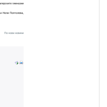
агюрските гимназии
 и Нели Поптолева,
По-нови новини