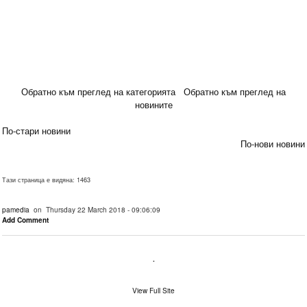
Обратно към преглед на категорията
Обратно към преглед на
новините
По-стари новини
По-нови новини
Тази страница е видяна: 1463
pamedia
on Thursday 22 March 2018 - 09:06:09
Add Comment
.
View Full Site