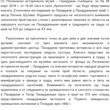
От Регионален исторически музей – Пазарджик съобщиха, че На 28
март 2018 г. от 16,00 часа в зала „Археология“ ще бъде представена
книгата „Етноложки изследвания за Пазарджик и Пазарджишкия край“ с
автор Лиляна Шулева. Изданието предлага на читателското внимание
значителен брой научни статии с разнообразна тематика от областта на
народната култура на Пазарджишкия край и традициите на града от
края на ХІХ до средата на ХХ век.
Разположен на пресечната точка на две реки и две значими пътни
артерии, наложил се през вековете като икономически и
административен център, Пазарджик притежава интересна и все още
недостатъчно изследвана градска култура. Книгата представя на
читателите реконструкция на празниците и забавленията в града, а
чрез разглеждането на музейни експонати от фонда на Регионален
исторически музей – Пазарджик са описани интересни народни рецепти
и похвати за лекуване на голям брой болести, уредбата на
пазарджишката градска къща, черти от еснафския живот, търговията с
манифактура и прежди в града, която има важно място в бита на
пазарджишкото население. Вниманието на читателите ще бъде
привлечено и от сведенията за промишлеността и селското стопанство
в Пазарджик и Татар Пазарджишки окръг в края на ХІХ век според
представените пазарджишки експонати в Първото земеделско-
промишлено изложение в Пловдив през 1892 г.