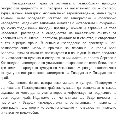
Пазарджишкият край се отличава с разнообразни природо-
географски дадености и с пъстрота на населението си – българи,
турци, цигани, българи с мюсюлманско вероизповедание, малка група
армъни, които определят богатото му етнографско и фолклорно
наследство. Изданието запознава читателя с интересните и съхранени
до късно традиционни народни празници, обичаи и вярвания на това
население, разгледана е обредността на най-важните събития от
човешкия жизнен цикъл – сватбата, раждането и смъртта, и свързаната
с тях обредна храна. В обширно изследване са проследени най-
разпространените магични практики за лекуване на голям брой
болести, някои от които се практикуват и в наши дни. Книгата предлага
на читателската публика и сведения за миналото на селата Дорково и
Костандово, изследване за уникалното съкровище от село Лесичово и
три теми от народната култура на бежанците „мърваци”, станала част
от културно-историческото наследство на Пазарджик и Пазарджишкия
край.
Със своето богато историческо минало и култура, Пазарджик и
селищата в Пазарджишкия край заслужават да разполагат с такова
издание, от което да получат интересна информация за традициите на
своя роден край. Надяваме се, че книгата ще бъде полезна на
настоящи и бъдещи изследователи на регионалната и национална
етнография, фолклор и история, на младите и по-възрастни читатели,
и на всички родолюбци.