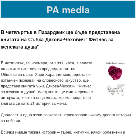
PA media
В четвъртък в Пазарджик ще бъде представена
книгата на Събка Дякова-Чехович "Фитнес за
женската душа"
В четвъртък, 29 ноември, от 18:00 часа, в залата
на архитектите лично председателят на
Общинския съвет Хари Харалампиев, адвокат и
изтънчен познавач на словесното изкуство, ще
представи книгата ъбка Дякова-Чехович "Фитнес
за женската душа" , след което ще има и среща с
авторката, която в социалната мрежа представя
книгата си като 21 истории за жени:
Двадесет и една жени разказват неразказвани никому досега истории
за себе си.
Всички имаме такива истории – тайни, интимни, някои болезнени и