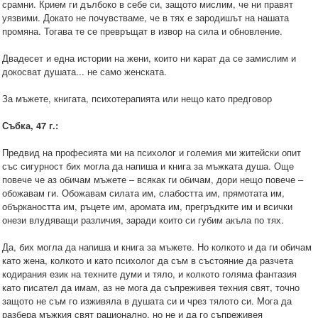
срамни. Крием ги дълбоко в себе си, защото мислим, че ни правят
уязвими. Докато не почувстваме, че в тях е зародишът на нашата
промяна. Тогава те се превръщат в извор на сила и обновление.
Двадесет и една истории на жени, които ни карат да се замислим и
докосват душата... не само женската.
За мъжете, книгата, психотерапията или нещо като предговор
Събка, 47 г.:
Предвид на професията ми на психолог и големия ми житейски опит
със сигурност бих могла да напиша и книга за мъжката душа. Още
повече че аз обичам мъжете – всякак ги обичам, дори нещо повече –
обожавам ги. Обожавам силата им, слабостта им, прямотата им,
объркаността им, ръцете им, аромата им, прегръдките им и всички
онези влудяващи различия, заради които си губим акъла по тях.
Да, бих могла да напиша и книга за мъжете. Но колкото и да ги обичам
като жена, колкото и като психолог да съм в състояние да разчета
кодирания език на техните думи и тяло, и колкото голяма фантазия
като писател да имам, аз не мога да съпреживея техния свят, точно
защото не съм го изживяла в душата си и чрез тялото си. Мога да
разбера мъжкия свят рационално, но не и да го съпреживея