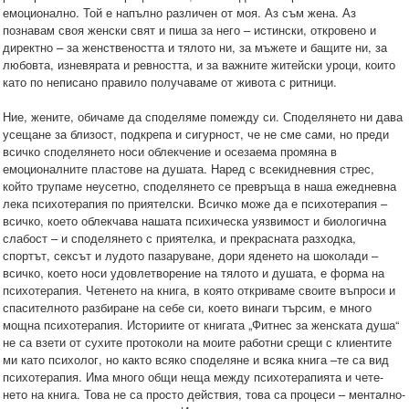
емоционално. Той е напълно различен от моя. Аз съм жена. Аз
познавам своя женски свят и пиша за него – истински, откровено и
директно – за женствеността и тялото ни, за мъжете и бащите ни, за
любовта, изневярата и ревността, и за важните житейски уроци, които
като по неписано правило получаваме от живота с ритници.
Ние, жените, обичаме да споделяме помежду си. Споделянето ни дава
усещане за близост, подкрепа и сигурност, че не сме сами, но преди
всичко споделянето носи облекчение и осезаема промяна в
емоционалните пластове на душата. Наред с всекидневния стрес,
който трупаме неусетно, споделянето се превръща в наша ежедневна
лека психотерапия по приятелски. Всичко може да е психотерапия –
всичко, което облекчава нашата психическа уязвимост и биологична
слабост – и споделянето с приятелка, и прекрасната разходка,
спортът, сексът и лудото пазаруване, дори яденето на шоколади –
всичко, което носи удовлетворение на тялото и душата, е форма на
психотерапия. Четенето на книга, в която откриваме своите въпроси и
спасителното разбиране на себе си, което винаги търсим, е много
мощна психотерапия. Историите от книгата „Фитнес за женската душа“
не са взети от сухите протоколи на моите работни срещи с клиентите
ми като психолог, но както всяко споделяне и всяка книга –те са вид
психотерапия. Има много общи неща между психотерапията и чете-
нето на книга. Това не са просто действия, това са процеси – ментално-