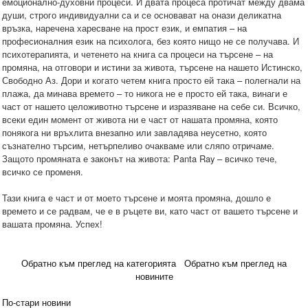
емоционално-духовни процеси. И двата процеса протичат между двама
души, строго индивидуални са и се основават на онази деликатна
връзка, наречена харесване на прост език, и емпатия – на
професионалния език на психолога, без която нищо не се получава. И
психотерапията, и четенето на книга са процеси на търсене – на
промяна, на отговори и истини за живота, търсене на нашето Истинско,
Свободно Аз. Дори и когато четем книга просто ей така – полегнали на
плажа, да минава времето – то никога не е просто ей така, винаги е
част от нашето целоживотно търсене и изразяване на себе си. Всичко,
всеки един момент от живота ни е част от нашата промяна, която
понякога ни връхлита внезапно или завладява неусетно, която
съзнателно търсим, нетърпеливо очакваме или сляпо отричаме.
Защото промяната е законът на живота: Panta Ray – всичко тече,
всичко се променя.
Тази книга е част и от моето търсене и моята промяна, дошло е
времето и се радвам, че е в ръцете ви, като част от вашето търсене и
вашата промяна. Успех!
Обратно към преглед на категорията
Обратно към преглед на
новините
По-стари новини