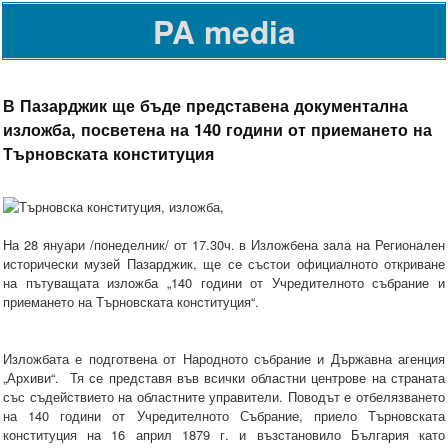
PA media
В Пазарджик ще бъде представена документална
изложба, посветена на 140 години от приемането на
Търновската конституция
На 28 януари /понеделник/ от 17.30ч. в Изложбена зала на Регионален
исторически музей Пазарджик, ще се състои официалното откриване
на пътуващата изложба „140 години от Учредителното събрание и
приемането на Търновската конституция“.
Изложбата е подготвена от Народното събрание и Държавна агенция
„Архиви“. Тя се представя във всички областни центрове на страната
със съдействието на областните управители. Поводът е отбелязването
на 140 години от Учредителното Събрание, приело Търновската
конституция на 16 април 1879 г. и възстановило България като