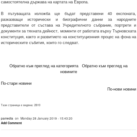
самостоятелна държава на картата на Европа.
В пътуващата изложба ще бъдат представени 40 експоната,
разказващи исторически и биографични данни за народните
представители от състава на Учредителното събрание, портрети и
документи за тяхната дейност, моменти от работата върху Търновската
конституция, както и развитието на конституционния процес на фона на
историческите събития, които го следват.
Обратно към преглед на категорията
Обратно към преглед на
новините
По-стари новини
По-нови новини
Тази страница е видяна: 2610
pamedia
on Monday 28 January 2019 - 15:43:20
Add Comment