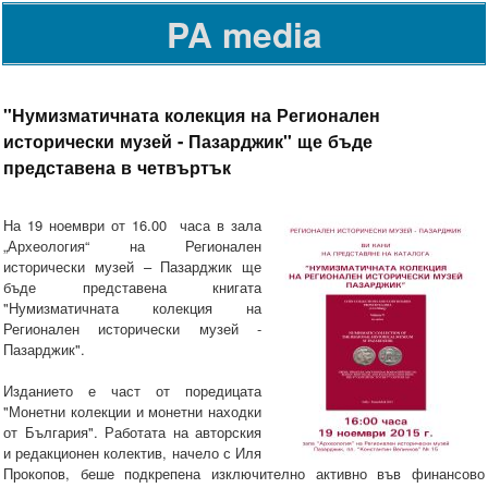
PA media
"Нумизматичната колекция на Регионален
исторически музей - Пазарджик" ще бъде
представена в четвъртък
На 19 ноември от 16.00 часа в зала
„Археология“ на Регионален
исторически музей – Пазарджик ще
бъде представена книгата
"Нумизматичната колекция на
Регионален исторически музей -
Пазарджик".
Изданието е част от поредицата
"Монетни колекции и монетни находки
от България". Работата на авторския
и редакционен колектив, начело с Иля
Прокопов, беше подкрепена изключително активно във финансово