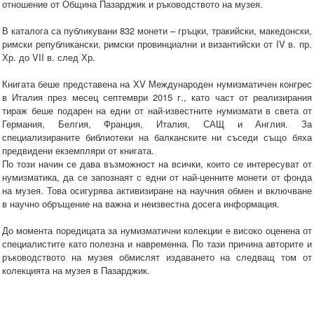
отношение от Община Пазарджик и ръководството на музея.
В каталога са публикувани 832 монети – гръцки, тракийски, македонски,
римски републикански, римски провинциални и византийски от IV в. пр.
Хр. до VII в. след Хр.
Книгата беше представена на XV Международен нумизматичен конгрес
в Италия през месец септември 2015 г., като част от реализирания
тираж беше подарен на едни от най-известните нумизмати в света от
Германия, Белгия, Франция, Италия, САЩ и Англия. За
специализираните библиотеки на балканските ни съседи също бяха
предвидени екземпляри от книгата.
По този начин се дава възможност на всички, които се интересуват от
нумизматика, да се запознаят с едни от най-ценните монети от фонда
на музея. Това осигурява активизиране на научния обмен и включване
в научно обръщение на важна и неизвестна досега информация.
До момента поредицата за нумизматични колекции е високо оценена от
специалистите като полезна и навременна. По тази причина авторите и
ръководството на музея обмислят издаването на следващ том от
колекцията на музея в Пазарджик.