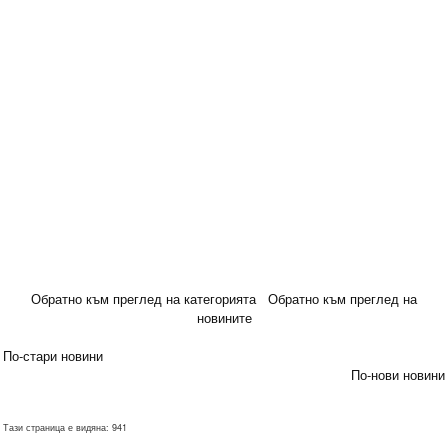
Обратно към преглед на категорията
Обратно към преглед на
новините
По-стари новини
По-нови новини
Тази страница е видяна: 941