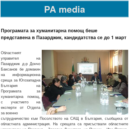
PA media
Програмата за хуманитарна помощ беше
представена в Пазарджик, кандидатства се до 1 март
Областният
управител на
Пазарджик д-р Дончо
Баксанов бе домакин
на информационна
среща за Югозападна
България на
Програмата за
хуманитарна помощ,
с участието на
експерти от Отдела
за военно
сътрудничество към Посолството на САЩ в България, съобщиха от
областната администрация. На срещата са присъствали областните