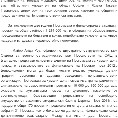
управители на Пловдив – Здравко Димитров, на Перник – Иво Петров,
зам. областният управител на област София - Живка Такева-
Първанова, директори на териториални звена, кметове на общини и
представители на Неправителствени организации.
За последните две години Програмата е финансирала в страната
проекти на обща стойност 1 214 000 лв. в сферата на образованието,
преодоляването на бедствия и кризи, подобряване условията на живот
на деца и младежи в неравностойно положение.
Майор Анди Роу, офицер по двустранно сътрудничество към
Отдела за военно сътрудничество към Посолството на САЩ в
България, представи основните акценти на Програмата за хуманитарна
помощ и възможностите за финансиране на Проекти през 2012г.
Бенефициенти могат да бъдат местни власти, училища, детски
градини, социални и здравни заведения, неправителствени
организации. Програмата за хуманитарна помощ има три направления –
финансиране на самостоятелни проекти от 10 000 до 150 000 долара;
оказване на хуманитарна помощ на цивилното население от
военнослужещи; безвъзмездно предоставяне на освободено
имущество от закритите американски бази в Европа. През 2011г. са
подадени общо 170 проектни предложения от цялата страна, от тях са
избрани 31 Проекта, които биха могли да получат финансиране след
допълнително разглеждане. Между тях има и два Проекта на