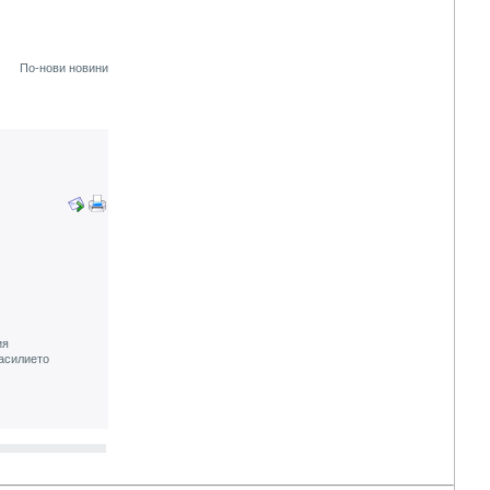
По-нови новини
ия
насилието