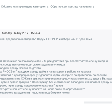
Обратно към преглед на категорията
Обратно към преглед на новините
Thursday 06 July 2017 - 15:54:45
ения, предложения отиди във Форум НОВИНИ и избери или създай тема
ат механизма за взаимодействи и бързи действия при посегателства срещу медици
жик срещу насилието в детските градини и училища
зарджик срещу Закона за детето
ед РИОСВ в Пазарджик срещу добива на волфрам в района на курорта
 излизат с декларация срещу Здравната карта. Лекарите са притеснени за болните
редставители на ОУК във връзка с превенцията срещу насилието върху деца в Българ
о дете в детска градина в Панагюрище беше огласен на пазарджишкия протест срещу 
протестират срещу предложение на кмета Паунов
естират с концерт срещу проекта на новия закон за образованието
незаконно заградени пътища, ниви и дублирани имоти