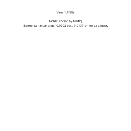
View Full Site
Mobile Theme by Martinj
Време за изпълнение: 0.0902 сек., 0.0137 от тях за заявки.