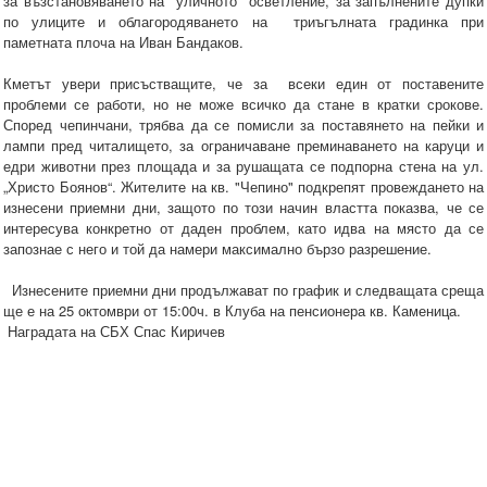
за възстановяването на уличното осветление, за запълнените дупки
по улиците и облагородяването на триъгълната градинка при
паметната плоча на Иван Бандаков.
Кметът увери присъстващите, че за всеки един от поставените
проблеми се работи, но не може всичко да стане в кратки срокове.
Според чепинчани, трябва да се помисли за поставянето на пейки и
лампи пред читалището, за ограничаване преминаването на каруци и
едри животни през площада и за рушащата се подпорна стена на ул.
„Христо Боянов“. Жителите на кв. "Чепино" подкрепят провеждането на
изнесени приемни дни, защото по този начин властта показва, че се
интересува конкретно от даден проблем, като идва на място да се
запознае с него и той да намери максимално бързо разрешение.
Изнесените приемни дни продължават по график и следващата среща
ще е на 25 октомври от 15:00ч. в Клуба на пенсионера кв. Каменица.
Наградата на СБХ Спас Киричев