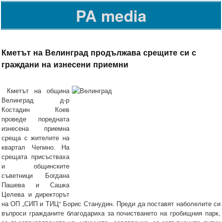
PA media
Кметът на Велинград продължава срещите си с
граждани на изнесени приемни
Кметът на община
Велинград д-р
Костадин Коев
проведе поредната
изнесена приемна
среща с жителите на
квартал Чепино. На
срещата присъстваха
и общинските
съветници Богдана
Пашева и Сашка
Целева и директорът
на ОП „СИП и ТИЦ“ Борис Станудин. Преди да поставят наболелите си
въпроси гражданите благодариха за почистването на гробищния парк,