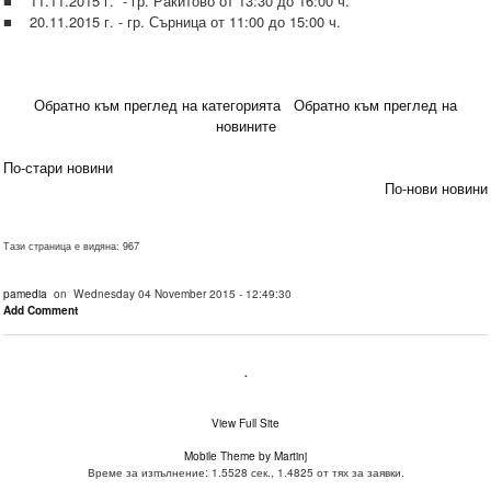
■ 11.11.2015 г. - гр. Ракитово от 13:30 до 16:00 ч.
■ 20.11.2015 г. - гр. Сърница от 11:00 до 15:00 ч.
Обратно към преглед на категорията
Обратно към преглед на
новините
По-стари новини
По-нови новини
Тази страница е видяна: 967
pamedia
on Wednesday 04 November 2015 - 12:49:30
Add Comment
.
View Full Site
Mobile Theme by Martinj
Време за изпълнение: 1.5528 сек., 1.4825 от тях за заявки.