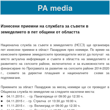
PA media
Изнесени приемни на службата за съвети в
земеделието в пет общини от областта
Национална служба за съвети в земеделието (НССЗ) ще организира
пет изнесени приемни в област Пазарджик през ноември. По време на
изнесените приемни земеделските производители могат да получат на
място актуална информация и съвети в областта на земеделието и
развитието на селските райони, включително и за възможностите за
финансиране по Програмата за развитие на селските райони 2014-2020
г., схемите за директни плащания и националните схеми за
подпомагане.
Приемните за област Пазарджик за месец ноември ще се проведат в
Общинска служба по земеделие на следните населени места:
■ 04.11.2015 г. - гр. Панагюрище от 09:00 до 12:30 ч.
■ 04.11.2015 г. - гр. Стрелча от 13:30 до 16:00 ч.
■ 11.11.2015 г. - гр. Велинград от 09:00 до 12:30 ч.