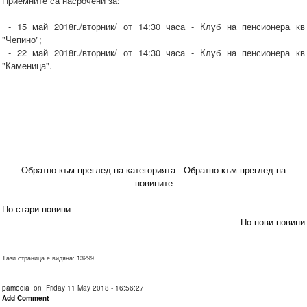
Приемните са насрочени за:
- 15 май 2018г./вторник/ от 14:30 часа - Клуб на пенсионера кв
"Чепино";
- 22 май 2018г./вторник/ от 14:30 часа - Клуб на пенсионера кв
"Каменица".
Обратно към преглед на категорията
Обратно към преглед на
новините
По-стари новини
По-нови новини
Тази страница е видяна: 13299
pamedia
on Friday 11 May 2018 - 16:56:27
Add Comment