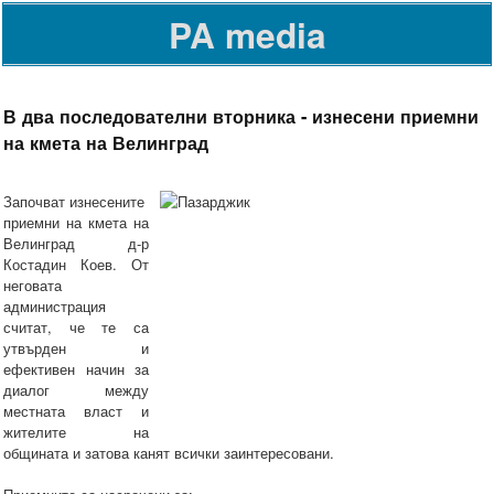
PA media
В два последователни вторника - изнесени приемни
на кмета на Велинград
Започват изнесените
приемни на кмета на
Велинград д-р
Костадин Коев. От
неговата
администрация
считат, че те са
утвърден и
ефективен начин за
диалог между
местната власт и
жителите на
общината и затова канят всички заинтересовани.