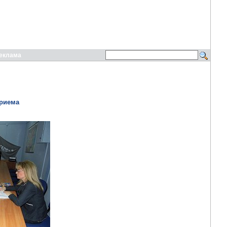
еклама
приема