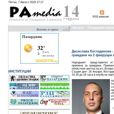
Петък, 7 Август 2026 17:17
RSS емисии
Начало
Пазарджик и рег
Всички от деня
Десислава Костадинова -
граждани на 2 февруари 
Народният представител от
приемна за граждани. Прием
областния център на ул.„Екзарх
ИНСТИТУЦИИ
Същия ден- 26 януари, Костад
16.30 до 18 часа в клуба на пар
Н
Г
с
щ
о
ет
кл