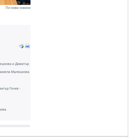
По-нови новини
лешкова и Димитър
Даниела Малешкова
итър Гечев -
нова