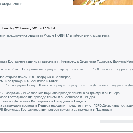
о-стари новини
Thursday 22 January 2015 - 17:37:54
ения, предложения отиди във Форум НОВИНИ и избери или създай тема
лава Костадинова ще има приемна в с. Фотиново, а Десислава Тодорова, Даниела Ма
мни в област Пазарджик на народните представители от ГЕРБ Десислава Тодорова, 
чев открива приемни в Пазарджик и Велинград
емни за граждани в Брацигово и Батак
 ГЕРБ Пазарджик Найден Шопов и народните представители Десислава Тодорова и Дим
РБ Пазарджик Десислава Костадинова проведе приемна за граждани в Пещера
лава Костадинова ще проведе приемни в Брацигово и Пещера
ставител Десислава Костадинова в Пазарджик и Пeщера
на за граждани проведе в Пещера народният представител от ГЕРБ Десислава Костади
РБ Десислава Костадинова ще проведе приемна за граждани в Пазарджик