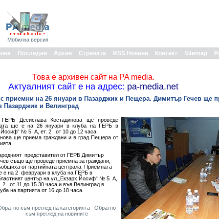
Мобилна версия
иона
Последни
Архив
Страната
RSS Новини
Контакт
Sitemap
Р
Това е архивен сайт на PA media.
Актуалният сайт е на адрес:
pa-media.net
 с приемни на 26 януари в Пазарджик и Пещера. Димитър Гечев ще 
в Пазарджик и Велинград
 ГЕРБ Десислава Костадинова ще проведе
ната ще е на 26 януари в клуба на ГЕРБ в
 Йосиф“ № 5 А, ет. 2 от 10 до 12 часа.
инова ще приема граждани и в град Пещера от
тията.
ародният представител от ГЕРБ Димитър
ечев също ще проведе приемна за граждани,
ъобщиха от партийната централа. Приемната
е е на 2 февруари в клуба на ГЕРБ в
бластният център на ул.„Екзарх Йосиф“ № 5 А,
. 2 от 11 до 15.30 часа и във Велинград в
уба на партията от 16 до 18 часа.
Обратно към преглед на категорията
Обратно
към преглед на новините