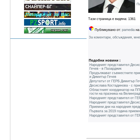
П
Тази страница е видяна: 1361
Публикувано от:
pamedia
на 
За коментари, обсъждания, мн
Подобни новини :
Народният представител Десис
Гечев - в Пазарджик
Продължават съвместните прие
и Димитър Гечев
Депутатът от ГЕРБ Димитър Ге
Десислава Костадинова - с при
Областният координатор на ПП
гости на празника на Велинград
Народният представител от ГЕ
Народният представител Десис
Приемни дни на народния пред
Първата за 2019 година прием
Народният представител от ГЕ