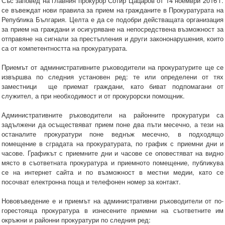
Със заповед на главния прокурор Сотир Цацаров от 14 ноември 2016 г.
се въвеждат нови правила за прием на гражданите в Прокуратурата на
Република България. Целта е да се подобри действащата организация
за прием на граждани и осигуряване на непосредствена възможност за
отправяне на сигнали за престъпления и други закононарушения, които
са от компетентността на прокуратурата.
Приемът от административните ръководители на прокуратурите ще се
извършва по следния установен ред: те или определени от тях
заместници ще приемат граждани, като биват подпомагани от
служител, а при необходимост и от прокурорски помощник.
Административните ръководители на районните прокуратури са
задължени да осъществяват прием поне два пъти месечно, а тези на
останалите прокуратури поне веднъж месечно, в подходящо
помещение в сградата на прокуратурата, по график с приемни дни и
часове. Графикът с приемните дни и часове се оповестяват на видно
място в съответната прокуратура и приемното помещение, публикува
се на интернет сайта и по възможност в местни медии, като се
посочват електронна поща и телефонен номер за контакт.
Нововъведение е и приемът на административни ръководители от по-
горестояща прокуратура в изнесените приемни на съответните им
окръжни и районни прокуратури по следния ред: