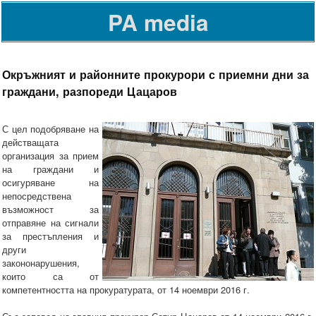
PA media
Окръжният и районните прокурори с приемни дни за
граждани, разпореди Цацаров
С цел подобряване на
действащата
организация за прием
на граждани и
осигуряване на
непосредствена
възможност за
отправяне на сигнали
за престъпления и
други
закононарушения,
които са от
компетентността на прокуратурата, от 14 ноември 2016 г.