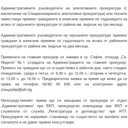
Административните ръководители на апелативните прокуратури (с
изключение на Специализираната апелативна прокуратура) или техните
заместници приемат гражданите в изнесени приемни по седалището на
всяка от окръжните прокуратури от района им, веднъж на три месеца.
Административните ръководители на окръжните прокуратури приемат
граждани в изнесени приемни по седалището на всяка от районните
прокуратури от района им, веднъж на два месеца.
Приемната на главния прокурор се намира в гр. София, площад „Св.
Неделя“ №1 (сградата на Администрацията на главния прокурор).
Приемът на граждани ще се осъществява в работни дни, както следва:
понеделник, сряда и петък, от 9,00 ч. до 12,00 ч.; вторник и четвъртък,
от 13,00 ч. до 16,00 ч. Предварителна заявка за прием ще може да се
прави на телефон 02/80 05 636 или на електронен адрес
(поща)vkp@prb.bg.
Непосредственият прием ще се извършва от прокурори от отдел
„Административен“ при ВКП, прокурорски помощници при ВКП и
служители от служба „Регистратура и деловодство“ при АГП.
Прокурорите не изразяват становище по съществото на жалбите или
сигналите и не дават правни консултации.