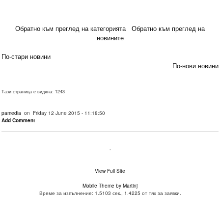
Обратно към преглед на категорията
Обратно към преглед на
новините
По-стари новини
По-нови новини
Тази страница е видяна: 1243
pamedia
on Friday 12 June 2015 - 11:18:50
Add Comment
.
View Full Site
Mobile Theme by Martinj
Време за изпълнение: 1.5103 сек., 1.4225 от тях за заявки.