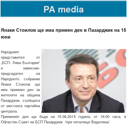
PA media
Янаки Стоилов ще има примен ден в Пазарджик на 15
юни
Народният
представител от
„БСП- Лява България”
и замесник-
председател на
Народното събрание
Янаки Стоилов ще
има приемен ден за
жителите на община
Пазарджик, съобщиха
от местната партийна
централа.
Приемният ден ще бъде на 15.06.2015 година, от 16:00 часа, в
Областен Съвет на БСП Пазарджик /при читалище Виделина/.