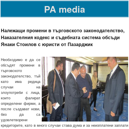
PA media
Належащи промени в търговското законодателство,
Наказателния кодекс и съдебната система обсъди
Янаки Стоилов с юристи от Пазарджик
Необходимо е да се
обсъдят промени в
търговското
законодателство, тъй
като има редица
случаи на
злоупотреби с лица,
които фалират
определени фирми, а
после създават нови,
без да са
удовлетворени
кредиторите, като в много случаи става дума и за неизплатени заплати