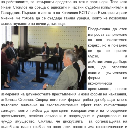
на работниците, за невърнати средства на техни партньори. Това каза
Янаки Стоилов на среща с адвокати и частни съдебни изпълнители в
Пазарджик. Първият в листата на Коалиция БСП Лява България изрази
мнение, че трябва да се създаде такава уредба, която не позволява
съществуването на вечни длъжници.
Продължава да стои
въпросът за приемане
на нов наказателен
кодекс, но е по-важно
не да се приеме
бързо, а
действително да бъде
нов, да отразява
новите усложнение
форми на
икономическа
престъпност, новите
измерения на длъжностните престъпления и нови форми на наказания,
отбеляза Стоилов. Според него тези форми трябва да обръщат много
по-голямо внимание на възстановителния ефект като съпътстваща
санкция, която трябва да претърпят извършителите на определени
престъпления, особено свързани с повреждане и унищожаване на
чуждо имущество. Смятам, че дискусията за организацията на
съдебната власт трябва да продължи, защото има конституционни и