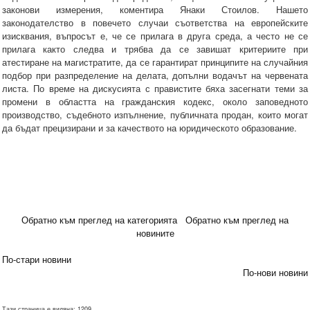
законови измерения, коментира Янаки Стоилов. Нашето
законодателство в повечето случаи съответства на европейските
изисквания, въпросът е, че се прилага в друга среда, а често не се
прилага както следва и трябва да се завишат критериите при
атестиране на магистратите, да се гарантират принципите на случайния
подбор при разпределение на делата, допълни водачът на червената
листа. По време на дискусията с правистите бяха засегнати теми за
промени в областта на гражданския кодекс, около заповедното
производство, съдебното изпълнение, публичната продан, които могат
да бъдат прецизирани и за качеството на юридическото образование.
Обратно към преглед на категорията
Обратно към преглед на
новините
По-стари новини
По-нови новини
Тази страница е видяна: 1209