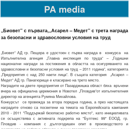
PA media
„Биовет” с първата,„Асарел – Медет” с трета награда
за безопасни и здравословни условия на труд
„Биовет” АД гр. Пещера е удостоен с първа награда в конкурса на
Изпълнителна агенция „Главна инспекция по труда” – „Годишни
национални награди за постижения в областта на осигуряването на
здравословни и безопасни условия на труд – 2011 година”, категорията
„Предприятия с над 250 наети лица”. В същата категория „Асарел –
Медет” АД гр. Панагюрище е класирано на трето място.
Наградите на двете предприятия от Пазарджишка област бяха връчени
вчера на официална церемония в Новотел „Пловдив”от изпълнителния
директор на агенцията Румяна Михайлова.
Конкурсът се провежда за втора поредна година, а през настоящата
наградите отново са посветени на темата на Европейската кампания
2010 - 2011 "Поддържай безопасно работно място", като инициативата
се осъществява с активната подкрепа на "Бултекс 99" ЕООД, гр.
Пловдив - компания с дългогодишен опит в производството и