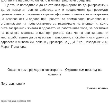
доставката на работно облекло и лични предпазни средства.
Целта на наградите е да се отличат примерите на добри практики и
да се насърчат всички работодатели и предприятия да провеждат
целенасочена и системна вътрешно-фирмена политика за осигуряване
на безопасност и здраве при работа, за премахване, намаляване и
ограничаване на предпоставките за възникване на инциденти, които
биха застрашили живота и здравето на работещите хора, за постигане
на истинско благосъстояние при работа, така че на всички работни
места работещите да се чувстват пълноценни, спокойни и осигурени за
здравето и живота си, поясни Директора на Д „ИТ” гр. Пазарджик инж.
Мария Пъпанова
Обратно към преглед на категорията
Обратно към преглед на
новините
По-стари новини
По-нови новини
Тази страница е видяна: 921