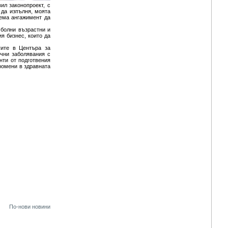
ил законопроект, с
 да изпълня, моята
оема ангажимент да
 болни възрастни и
я бизнес, които да
гите в Центъра за
ични заболявания с
нти от подготвения
ромени в здравната
По-нови новини