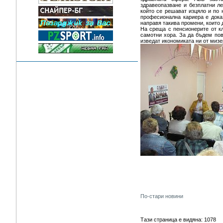
здравеопазване и безплатни ле
който се решават изцяло и по 
професионална кариера е доказ
направя такива промени, които 
На среща с пенсионерите от кл
самотни хора. За да бъдем пов
изведат икономиката ни от мизе
По-стари новини
Тази страница е видяна: 1078