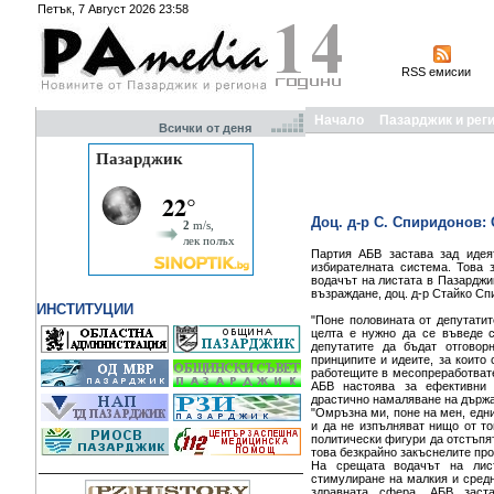
Петък, 7 Август 2026 23:58
RSS емисии
Начало
Пазарджик и рег
Всички от деня
Доц. д-р С. Спиридонов:
Партия АБВ застава зад идея
избирателната система. Това 
водачът на листата в Пазарджи
възраждане, доц. д-р Стайко Сп
ИНСТИТУЦИИ
"Поне половината от депутатит
целта е нужно да се въведе 
депутатите да бъдат отговор
принципите и идеите, за които 
работещите в месопреработвате
АБВ настоява за ефективни 
драстично намаляване на държа
"Омръзна ми, поне на мен, едни
и да не изпълняват нищо от то
политически фигури да отстъпят
това безкрайно закъснелите про
На срещата водачът на лис
стимулиране на малкия и средн
здравната сфера. АБВ заст