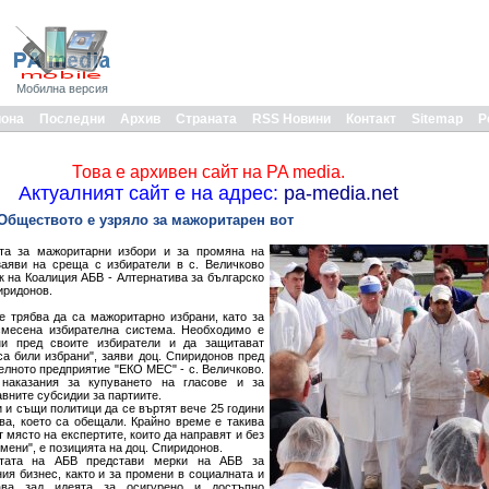
Мобилна версия
иона
Последни
Архив
Страната
RSS Новини
Контакт
Sitemap
Р
Това е архивен сайт на PA media.
Актуалният сайт е на адрес:
pa-media.net
 Обществото е узряло за мажоритарен вот
та за мажоритарни избори и за промяна на
заяви на среща с избиратели в с. Величково
к на Коалиция АБВ - Алтернатива за българско
иридонов.
е трябва да са мажоритарно избрани, като за
смесена избирателна система. Необходимо е
ни пред своите избиратели и да защитават
са били избрани", заяви доц. Спиридонов пред
лното предприятие "ЕКО МЕС" - с. Величково.
наказания за купуването на гласове и за
вните субсидии за партиите.
 и същи политици да се въртят вече 25 години
ва, което са обещали. Крайно време е такива
 място на експертите, които да направят и без
мени", е позицията на доц. Спиридонов.
тата на АБВ представи мерки на АБВ за
ия бизнес, както и за промени в социалната и
ава зад идеята за осигурено и достъпно