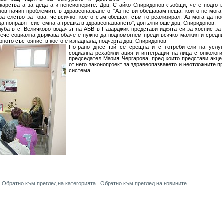
карствата за децата и пенсионерите. Доц. Стайко Спиридонов съобщи, че е подготв
нов начин проблемите в здравеопазването. "Аз не ви обещавам неща, които не мога
ателство за това, че всичко, което съм обещал, съм го реализирал. Аз мога да п
да поправят системната грешка в здравеопазването", допълни още доц. Спиридонов.
уба в с. Величково водачът на АБВ в Пазарджик представи идеята си за хоспис за
ече социална държава обаче е нужно да подпомогнем преди всичко малкия и средни
рното състояние, в което е изпаднала, подчерта доц. Спиридонов.
По-рано днес той се срещна и с потребители на услу
социална рехабилитация и интеграция на лица с онколог
председател Мария Чергарова, пред които представи акце
от него законопроект за здравеопазването и неотложните п
система.
Обратно към преглед на категорията
Обратно към преглед на новините