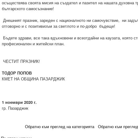
осъществява своята мисия на създател и пазител на нашата духовна 
българското самосъзнание!
Днешният празник, зареден с националното ни самочувствие, ни зад
отговорно и с позитивизъм за светлото и по-добро бъдеще!
Бъдете здрави, все така вдъхновени и всеотдайни на каузата, която ст
професионален и житейски план.
ЧЕСТИТ ПРАЗНИК!
ТОДОР ПОПОВ
КМЕТ НА ОБЩИНА ПАЗАРДЖИК
1 ноември 2020 г.
гр. Пазарджик
Обратно към преглед на категорията
Обратно към преглед