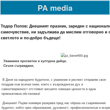
PA media
Тодор Попов: Днешният празник, зареден с национал
самочувствие, ни задължава да мислим отговорно и 
светлото и по-добро бъдеще!
Уважаеми просветни и културни дейци,
Скъпи съграждани,
В Деня на народните будители, с уважение и респект отправям своя
поздрав към всички ония, които с възрожденски дух и
самоотверженост отстояват висшите човешки ценности в една
провокативна обстановка!
Днешният Първи ноември разкрива пред нас образа на съвременния
будител, който чрез образование, духовност, професионализъм и искре