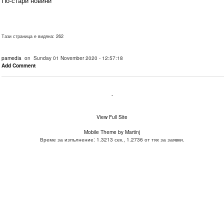
По-стари новини
Тази страница е видяна: 262
pamedia
on Sunday 01 November 2020 - 12:57:18
Add Comment
.
View Full Site
Mobile Theme by Martinj
Време за изпълнение: 1.3213 сек., 1.2736 от тях за заявки.