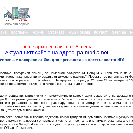
Мобилна версия
иона
Последни
Архив
Страната
RSS Новини
Контакт
Sitemap
Р
Това е архивен сайт на PA media.
Актуалният сайт е на адрес:
pa-media.net
силие – с подкрепа от Фонд за превенция на престъпността ИГА
насилие, потърсили помощ, са намерили подкрепа от Фонд ИГА. Това стана ясно 
и и услуги за превенция и защита от домашно насилие”. Проектът се изпълнява от Фо
изира на територията на област Пазарджик в периода 21 май-21 октомври 2019 
финансова помощ, сключен с Министерство на правосъдието.
едени социални, юридически и психологически консултации с жертвите на домашно 
При 6 от жертвите домашното насилие е било и с елемент на сексуално насилие. Експ
 от извършването на повторно правонарушение за 5 извършители на домашно на
и, представители на институции, ангажирани с проблема домашно насилие, и магис
а защита от домашно насилие.
гическа, социална и правна подкрепа на пострадали от домашно насилие и услуги п
е в рамките на проекта е повишена компетентността на институциите за налагане на
осрочна цел Фонд ИГА си поставя задачата да се превърне в център за оказване на п
 в Област Пазарджик.