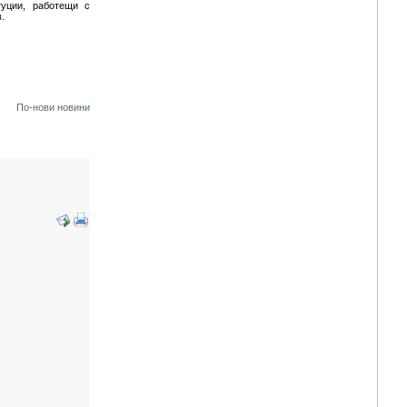
туции, работещи с
.
По-нови новини