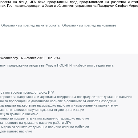
проекта на Фонд ИГА бяха представени пред представители на различни инсти
тви. Гост на конференцията беше и областният управител на Пазарджик Стефан Мирев
Обратно към преглед на категорията
Обратно към преглед на новините
Wednesday 16 October 2019 - 16:17:44
ения, предложения отиди във Форум НОВИНИ и избери или създай тема
 са потърсили помощ от фонд ИГА
 проект за навременна и адекватна подкрепа на пострадалите от домашно насилие
ни за превенция на домашното насилие в общините от област Пазарджик
 за защита на жертвите на домашно насилие и намаляване на проявите му
ашното насилие получи подкрепа от две организации
рец за домашно насилие
минар за подкрепата на пострадали от домашно насилие
 на проявите на домашно насилие работи ИГА
 мярка за защита от домашно насилие изгонил майка си
у домашното насилие