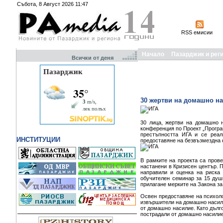
Събота, 8 Август 2026 11:47
RSS емисии
Начало
Пазарджик и рег
Всички от деня
30 жертви на домашно на
30 лица, жертви на домашно 
конференция по Проект „Програм
престъпността ИГА и се реал
ИНСТИТУЦИИ
предоставяне на безвъзмездна 
В рамките на проекта са пров
настанени в Кризисен център. 
направили и оценка на риска
обучителен семинар за 15 душ
прилагане мерките на Закона з
Освен предоставяне на психоло
извършители на домашно насили
от домашно насилие. Като дълг
пострадали от домашно насилие