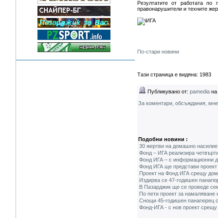
Резултатите от работата по 
правонарушители и техните жер
По-стари новини
Тази страница е видяна: 1983
Публикувано от:
pamedia
на 
За коментари, обсъждания, мн
Подобни новини :
30 жертви на домашно насилие
Фонд – ИГА реализира четвърти
Фонд ИГА – с информационни д
Фонд ИГА ще представи проект
Проект на Фонд ИГА срещу дом
Издирва се 47-годишен панагю
В Пазарджик ще се проведе се
По пети проект за намаляване
Снощи 45-годишен панагюрец с
Фонд-ИГА - с нов проект срещ