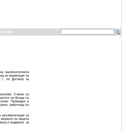
еклама
на заключителната
нд за превенция на
г., по Договор за
насилие. 5 жени са
ертите на Фонда са
силие. Проведен е
трати, работещи по
о рехабилитация за
 мерките за защита
омощ и подкрепа за