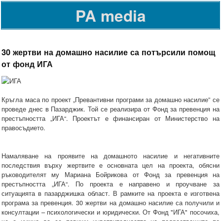
PA media
30 жертви на домашно насилие са потърсили помощ
от фонд ИГА
Кръгла маса по проект „Превантивни програми за домашно насилие” се
проведе днес в Пазарджик. Той се реализира от Фонд за превенция на
престъпността „ИГА“. Проектът е финансиран от Министерство на
правосъдието.
Намаляване на проявите на домашното насилие и негативните
последствия върху жертвите е основната цел на проекта, обясни
ръководителят му Мариана Бойрикова от Фонд за превенция на
престъпността „ИГА“. По проекта е направено и проучване за
ситуацията в пазарджишка област. В рамките на проекта е изготвена
програма за превенция. 30 жертви на домашно насилие са получили и
консултации – психологически и юридически. От Фонд "ИГА" посочиха,