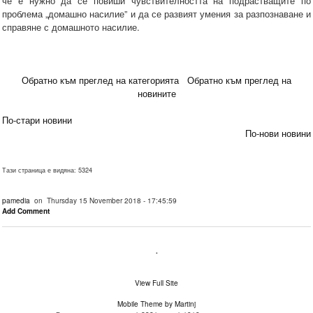
че е нужно да се повиши чувствителността на подрастващите по
проблема „домашно насилие” и да се развият умения за разпознаване и
справяне с домашното насилие.
Обратно към преглед на категорията
Обратно към преглед на
новините
По-стари новини
По-нови новини
Тази страница е видяна: 5324
pamedia
on Thursday 15 November 2018 - 17:45:59
Add Comment
.
View Full Site
Mobile Theme by Martinj