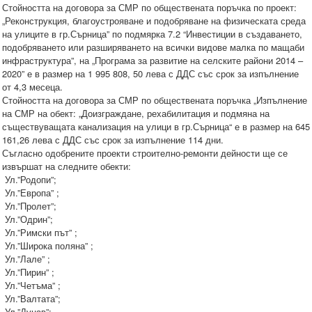
Стойността на договора за СМР по обществената поръчка по проект:
„Реконструкция, благоустрояване и подобряване на физическата среда
на улиците в гр.Сърница” по подмярка 7.2 “Инвестиции в създаването,
подобряването или разширяването на всички видове малка по мащаби
инфраструктура”, на „Програма за развитие на селските райони 2014 –
2020” е в размер на 1 995 808, 50 лева с ДДС със срок за изпълнение
от 4,3 месеца.
Стойността на договора за СМР по обществената поръчка „Изпълнение
на СМР на обект: „Доизграждане, рехабилитация и подмяна на
съществуващата канализация на улици в гр.Сърница“ е в размер на 645
161,26 лева с ДДС със срок за изпълнение 114 дни.
Съгласно одобрените проекти строително-ремонти дейности ще се
извършат на следните обекти:
Ул.”Родопи”;
Ул.”Европа” ;
Ул.”Пролет”;
Ул.”Одрин”;
Ул.”Римски път” ;
Ул.”Широка поляна” ;
Ул.”Лале” ;
Ул.”Пирин” ;
Ул.”Четъма” ;
Ул.”Валтата”;
Ул.”Дунав”;