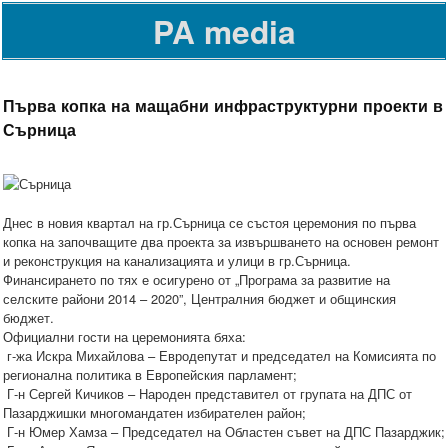
PA media
Първа копка на мащабни инфраструктурни проекти в
Сърница
Днес в новия квартал на гр.Сърница се състоя церемония по първа
копка на започващите два проекта за извършването на основен ремонт
и реконструкция на канализацията и улици в гр.Сърница.
Финансирането по тях е осигурено от „Програма за развитие на
селските райони 2014 – 2020”, Централния бюджет и общинския
бюджет.
Официални гости на церемонията бяха:
г-жа Искра Михайлова – Евродепутат и председател на Комисията по
регионална политика в Европейския парламент;
Г-н Сергей Кичиков – Народен представител от групата на ДПС от
Пазарджишки многомандатен избирателен район;
Г-н Юмер Хамза – Председател на Областен съвет на ДПС Пазарджик;