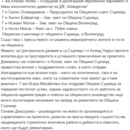
Г-жа Ализан Яхова – сътрудник в досегашния европейски парламент и
бивш изпълнителен директор на ДФ „Земеделие”
Г-н Салих Османджиков – Председател на Общински съвет Сърница;
Г-н Халил Байрактар – Зам. кмет на Община Сърница;
Г-н Исмаил Молов – Зам. кмет на Община Велинград;
Г-н Антон Мехов – Кмет на с. Побит камък;
Общински съветници от общините Сърница, и Велинград;
Също така с присъствието си уважиха мероприятието жители и гости
на общината.
Имамът на Централната джамия в гр.Сърница г-н Ахмед Харун прочете
молитва-дуа за просперитета и успешното приключване на проектите.
Домакинът на събитието г-н Бозов, кмет на Община Сърница,
приветства всички с поздравително слово, в което отправи
благодарности към всички хора – както на политическо, така и на
институционално ниво, които са спомогнали този проект да стане
реалност. Г-жа Искра Михайлова пък поздрави Община Сърница за
поредния постигнат успех, изрази задоволството си от работата на
общинска администрация и пожела на общинското ръководство още
много ползотворни начинания за напред за развитието на Община
Сърница.
Селвие Джасурова – ръководител на екипа по организацията и
управлението на проектите, разясни на присъстващите същността им,
предвидените строително монтажни работи и дейности и обектите,
които ще бъдат ремонтирани.