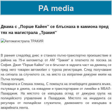
PA media
Двама с „Порше Кайен“ се блъснаха в камиона пред
тях на магистрала „Тракия“
В ранния следобед днес е станало пътно-транспортно произшествие в
района на 75-и километър от АМ "Тракия" в платното по посока за
София. Джип "Порше Кайен" се е блъснал в задната част на движещ се
пред него товарен автомобил с турска регистрация. След получаване
на сигнала за случилото се, на място са изпратени дежурни екипи на
Пътна полиция,
Пожарната и Спешна помощ. С помощта на огнеборците двамата мъже,
пътуващи в джипа, са извадени и транспортирани от линейки в МБАЛ-
Пазарджик. На мястото се извършва оглед от дежурна група на
полицейското управление в Пазарджик. Мястото на инцидента се
регулира от полицейски служители, движението се извършва в
аварийната лента.