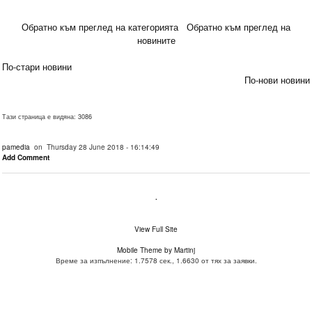
Обратно към преглед на категорията
Обратно към преглед на
новините
По-стари новини
По-нови новини
Тази страница е видяна: 3086
pamedia
on Thursday 28 June 2018 - 16:14:49
Add Comment
.
View Full Site
Mobile Theme by Martinj
Време за изпълнение: 1.7578 сек., 1.6630 от тях за заявки.