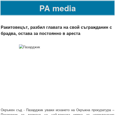
PA media
Ракитовецът, разбил главата на свой съгражданин с
брадва, остава за постоянно в ареста
Окръжен съд - Пазарджик уважи искането на Окръжна прокуратура –
Пазарджик за вземане на най-тежката мярка за неотклонение