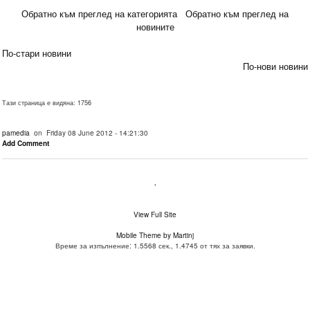
Обратно към преглед на категорията
Обратно към преглед на
новините
По-стари новини
По-нови новини
Тази страница е видяна: 1756
pamedia
on Friday 08 June 2012 - 14:21:30
Add Comment
.
View Full Site
Mobile Theme by Martinj
Време за изпълнение: 1.5568 сек., 1.4745 от тях за заявки.