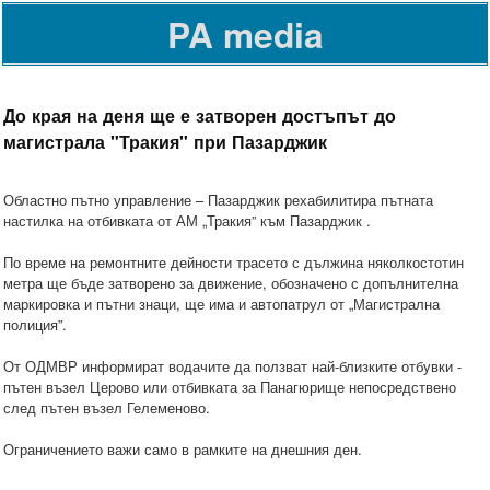
PA media
До края на деня ще е затворен достъпът до
магистрала "Тракия" при Пазарджик
Областно пътно управление – Пазарджик рехабилитира пътната
настилка на отбивката от АМ „Тракия” към Пазарджик .
По време на ремонтните дейности трасето с дължина няколкостотин
метра ще бъде затворено за движение, обозначено с допълнителна
маркировка и пътни знаци, ще има и автопатрул от „Магистрална
полиция”.
От ОДМВР информират водачите да ползват най-близките отбувки -
пътен възел Церово или отбивката за Панагюрище непосредствено
след пътен възел Гелеменово.
Ограничението важи само в рамките на днешния ден.