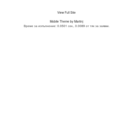
View Full Site
Mobile Theme by Martinj
Време за изпълнение: 0.0501 сек., 0.0089 от тях за заявки.