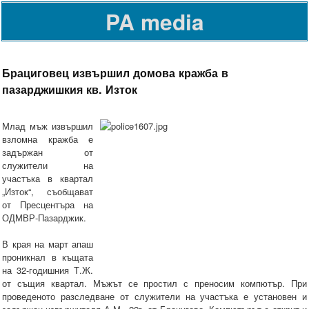
PA media
Брациговец извършил домова кражба в
пазарджишкия кв. Изток
Млад мъж извършил
взломна кражба е
задържан от
служители на
участъка в квартал
„Изток“, съобщават
от Пресцентъра на
ОДМВР-Пазарджик.
В края на март апаш
проникнал в къщата
на 32-годишния Т.Ж.
от същия квартал. Мъжът се простил с преносим компютър. При
проведеното разследване от служители на участъка е установен и