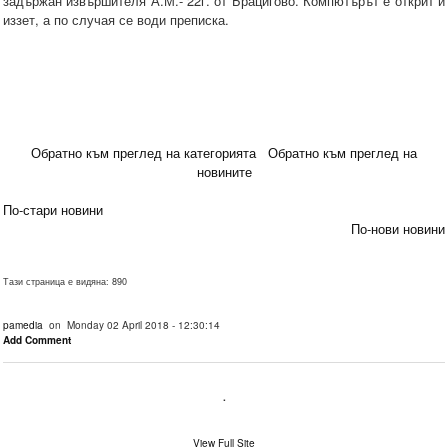
задържан извършителя А.М.- 22г. от Брацигово. Компютърът е открит и
иззет, а по случая се води преписка.
Обратно към преглед на категорията
Обратно към преглед на
новините
По-стари новини
По-нови новини
Тази страница е видяна: 890
pamedia
on Monday 02 April 2018 - 12:30:14
Add Comment
.
View Full Site