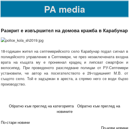
PA media
Разкрит е извършител на домова кражба в Карабунар
18-годишен жител на септемврийското село Карабунар подал сигнал в
полицейското управление в Септември, че през незаключената входна
врата на къщата му е проникнал крадец и липсват смартфон и
велосипед. При проведеното разследване полицаи от РУ-Септември
установили, че автор на посегателството е 29-годишният М.В. от
същото село. Той е задържан в ареста, а спрямо него се води бързо
производство.
Обратно към преглед на категорията
Обратно към преглед на
новините
По-стари новини
По-нови новини