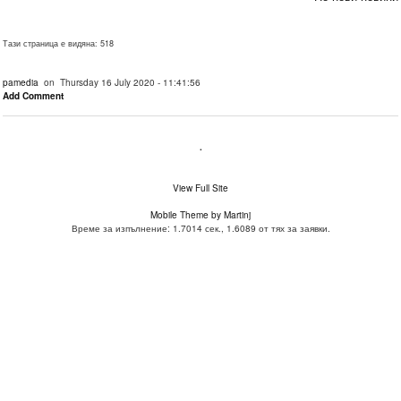
Тази страница е видяна: 518
pamedia
on Thursday 16 July 2020 - 11:41:56
Add Comment
.
View Full Site
Mobile Theme by Martinj
Време за изпълнение: 1.7014 сек., 1.6089 от тях за заявки.