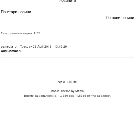
новините
По-стари новини
По-нови новини
Тази страница е видяна: 1162
pamedia
on Tuesday 23 April 2013 - 13:15:26
Add Comment
.
View Full Site
Mobile Theme by Martinj
Време за изпълнение: 1.7389 сек., 1.6385 от тях за заявки.