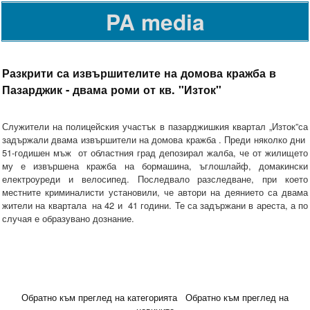
PA media
Разкрити са извършителите на домова кражба в
Пазарджик - двама роми от кв. "Изток"
Служители на полицейския участък в пазарджишкия квартал „Изток”са
задържали двама извършители на домова кражба . Преди няколко дни
51-годишен мъж от областния град депозирал жалба, че от жилището
му е извършена кражба на бормашина, ъглошлайф, домакински
електроуреди и велосипед. Последвало разследване, при което
местните криминалисти установили, че автори на деянието са двама
жители на квартала на 42 и 41 години. Те са задържани в ареста, а по
случая е образувано дознание.
Обратно към преглед на категорията
Обратно към преглед на