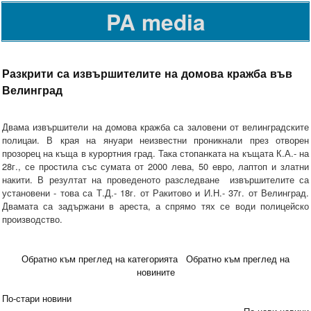
PA media
Разкрити са извършителите на домова кражба във
Велинград
Двама извършители на домова кражба са заловени от велинградските
полицаи. В края на януари неизвестни проникнали през отворен
прозорец на къща в курортния град. Така стопанката на къщата К.А.- на
28г., се простила със сумата от 2000 лева, 50 евро, лаптоп и златни
накити. В резултат на проведеното разследване извършителите са
установени - това са Т.Д.- 18г. от Ракитово и И.Н.- 37г. от Велинград.
Двамата са задържани в ареста, а спрямо тях се води полицейско
производство.
Обратно към преглед на категорията
Обратно към преглед на
новините
По-стари новини