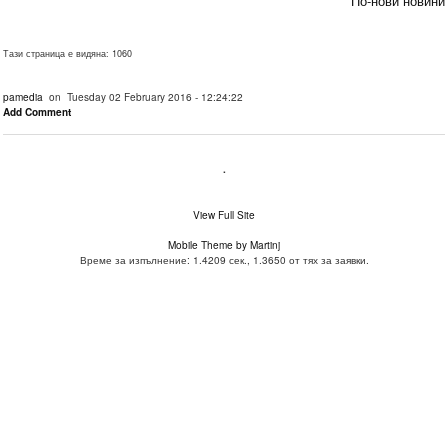
По-нови новини
Тази страница е видяна: 1060
pamedia
on Tuesday 02 February 2016 - 12:24:22
Add Comment
.
View Full Site
Mobile Theme by Martinj
Време за изпълнение: 1.4209 сек., 1.3650 от тях за заявки.