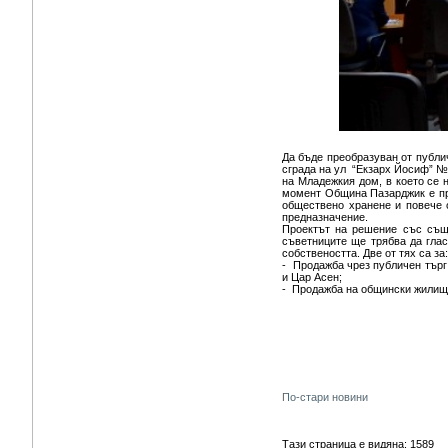
Да бъде преобразуван от публи
сграда на ул “Екзарх Йосиф” № 
на Младежкия дом, в което се 
момент Община Пазарджик е про
обществено хранене и повече о
предназначение.
Проектът на решение със същ
съветниците ще трябва да глас
собствеността. Две от тях са за:
- Продажба чрез публичен търг 
и Цар Асен;
- Продажба на общински жилища
По-стари новини
Тази страница е видяна: 1589