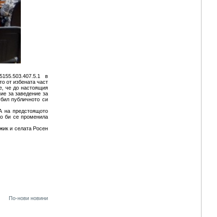
5155.503.407.5.1 в
то от избената част
е, че до настоящия
ие за заведение за
убил публичното си
А на предстоящото
то би се променила
жик и селата Росен
По-нови новини