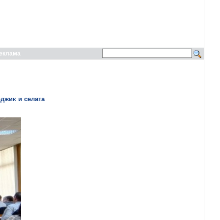
еклама
джик и селата