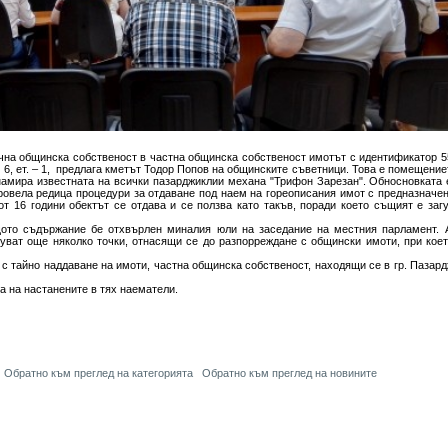
чна общинска собственост в частна общинска собственост имотът с идентификатор 5
6, ет. – 1, предлага кметът Тодор Попов на общинските съветници. Това е помещение
намира известната на всички пазарджиклии механа "Трифон Зарезан". Обносновката 
вела редица процедури за отдаване под наем на гореописания имот с предназначен
т 16 години обектът се отдава и се ползва като такъв, поради което същият е заг
ото съдържание бе отхвърлен миналия юли на заседание на местния парламент. 
уват още няколко точки, отнасящи се до разпорреждане с общински имоти, при кое
с тайно наддаване на имоти, частна общинска собственост, находящи се в гр. Пазард
 на настанените в тях наематели.
Обратно към преглед на категорията
Обратно към преглед на новините