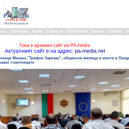
Мобилна версия
иона
Последни
Архив
Страната
RSS Новини
Контакт
Sitemap
Р
Това е архивен сайт на PA media.
Актуалният сайт е на адрес:
pa-media.net
веници Механа "Трифон Зарезан", общински жилища и имоти в Пазар
шават съветниците