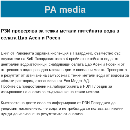
PA media
РЗИ проверява за тежки метали питейната вода в
селата Цар Асен и Росен
Екип от Районната здравна инспекция в Пазарджик, съвместно със
служители на ВиК Пазарджик взеха 4 проби от питейната вода от
централни водоизточници, снабдяващи селата Цар Асен и Росен и от
вътрешната водопроводна мрежа в двете населени места. Проверката
е резултат от изтичане на замърсени с тежки метали води от водоем за
«богати разтвори», стопанисван от Еко Медет АД.
Пробите са предоставени на лабораторията в РЗИ Пловдив за
извършване на анализ за съдържание на тежки метали.
Кметовете на двете села са информирани от РЗИ Пазарджик да
уведомят населението, че водата не трябва да се ползва за питейни
нужди до излизане на резултатите от анализа.