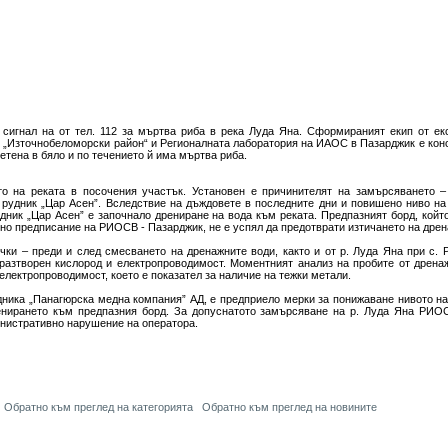
н сигнал на от тел. 112 за мъртва риба в река Луда Яна. Сформираният екип от 
 „Източнобеломорски район“ и Регионалната лаборатория на ИАОС в Пазарджик е конс
ветена в бяло и по течението й има мъртва риба.
о на реката в посочения участък. Установен е причинителят на замърсяването –
 рудник „Цар Асен”. Вследствие на дъждовете в последните дни и повишено ниво на
дник „Цар Асен” е започнало дрениране на вода към реката. Предпазният борд, който
но предписание на РИОСВ - Пазарджик, не е успял да предотврати изтичането на дрен
очки – преди и след смесването на дренажните води, както и от р. Луда Яна при с. 
разтворен кислород и електропроводимост. Моментният анализ на пробите от дрена
лектропроводимост, което е показател за наличие на тежки метали.
ника „Панагюрска медна компания” АД, е предприело мерки за понижаване нивото на
енирането към предпазния борд. За допуснатото замърсяване на р. Луда Яна РИО
инистративно нарушение на оператора.
Обратно към преглед на категорията
Обратно към преглед на новините