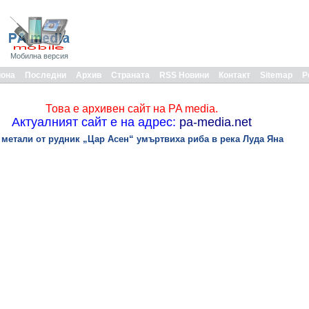
Мобилна версия
иона
Последни
Архив
Страната
RSS Новини
Контакт
Sitemap
Р
Това е архивен сайт на PA media.
Актуалният сайт е на адрес:
pa-media.net
 метали от рудник „Цар Асен“ умъртвиха риба в река Луда Яна