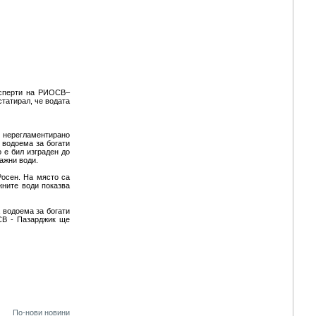
експерти на РИОСВ–
татирал, че водата
 нерегламентирано
 водоема за богати
 е бил изграден до
ажни води.
Росен. На място са
жните води показва
 водоема за богати
СВ - Пазарджик ще
По-нови новини