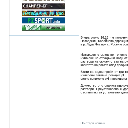
Вчера около 16.15 ч.е получе
Пазарджик, Басейнова дирекция
в р. Луда Яна при с. Росен е оц
Извършен е оглед по течениет
изтичане на отпадъчни води от
разтвори на окисен отвал на ру
коритото на реката след предиш
Взети са водни проби от три т
измерени активна реакция pH, 
силно понижено рН и повишена е
Дружеството, стопанисващо руд
разтвори. Преустановено е др
състави акт за установено адм
По-стари новини