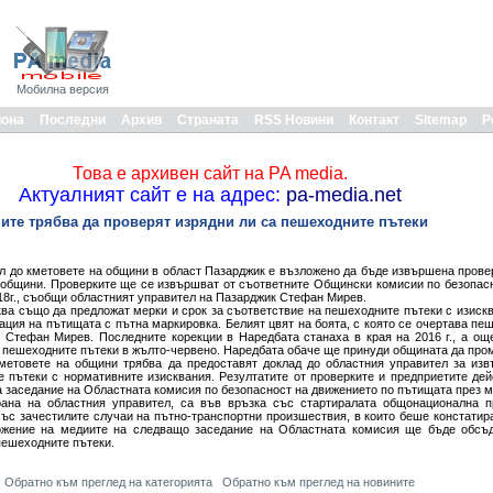
Мобилна версия
иона
Последни
Архив
Страната
RSS Новини
Контакт
Sitemap
Р
Това е архивен сайт на PA media.
Актуалният сайт е на адрес:
pa-media.net
ите трябва да проверят изрядни ли са пешеходните пътеки
л до кметовете на общини в област Пазарджик е възложено да бъде извършена прове
 общини. Проверките ще се извършват от съответните Общински комисии по безопас
018г., съобщи областният управител на Пазарджик Стефан Мирев.
ва също да предложат мерки и срок за съответствие на пешеходните пътеки с изиск
изация на пътищата с пътна маркировка. Белият цвят на боята, с която се очертава пе
 Стефан Мирев. Последните корекции в Наредбата станаха в края на 2016 г., а ощ
 пешеходните пътеки в жълто-червено. Наредбата обаче ще принуди общината да про
кметовете на общини трябва да предоставят доклад до областния управител за из
 пътеки с нормативните изисквания. Резултатите от проверките и предприетите дей
 заседание на Областната комисия по безопасност на движението по пътищата през м
рана на областния управител, са във връзка със стартиралата общонационална п
ъс зачестилите случаи на пътно-транспортни произшествия, в които беше констатира
ожение на медиите на следващо заседание на Областната комисия ще бъде обсъ
пешеходните пътеки.
Обратно към преглед на категорията
Обратно към преглед на новините