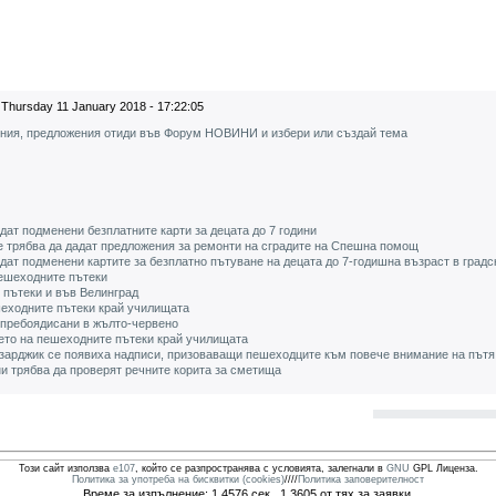
Thursday 11 January 2018 - 17:22:05
ения, предложения отиди във Форум НОВИНИ и избери или създай тема
дат подменени безплатните карти за децата до 7 години
е трябва да дадат предложения за ремонти на сградите на Спешна помощ
ъдат подменени картите за безплатно пътуване на децата до 7-годишна възраст в градс
ешеходните пътеки
 пътеки и във Велинград
еходните пътеки край училищата
пребоядисани в жълто-червено
ето на пешеходните пътеки край училищата
зарджик се появиха надписи, призоваващи пешеходците към повече внимание на пътя
и трябва да проверят речните корита за сметища
Този сайт използва
e107
, който се разпространява с условията, залегнали в
GNU
GPL Лиценза.
Политика за употреба на бисквитки (cookies)
////
Политика заповерителност
Време за изпълнение: 1.4576 сек., 1.3605 от тях за заявки.