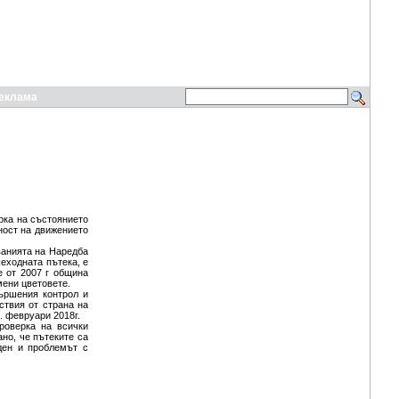
еклама
рка на състоянието
ност на движението
ванията на Наредба
шеходната пътека, е
е от 2007 г община
мени цветовете.
вършения контрол и
ствия от страна на
. февруари 2018г.
роверка на всички
но, че пътеките са
ден и проблемът с