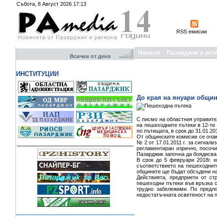
Събота, 8 Август 2026 17:13
RSS емисии
Начало
Пазарджик и рег
Всички от деня
ИНСТИТУЦИИ
До края на януари общин
С писмо на областния управите
на пешеходните пътеки в 12-те
по пътищата, в срок до 31.01.2
От общинските комисии се очак
№ 2 от 17.01.2011 г. за сигнал
регламентиран изрично, посочи
Пазарджик започна да боядисва
В срок до 5 февруари 2018г. 
съответствието на пешеходните
общините ще бъдат обсъдени на
Действията, предприети от ст
пешеходни пътеки във връзка с
трудно забележими. По предл
недостатъчната осветеност на 