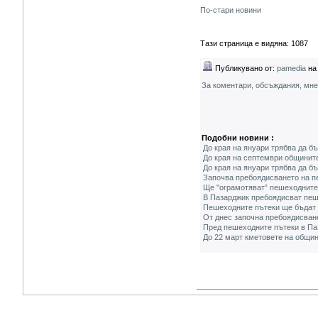
По-стари новини
Тази страница е видяна: 1087
Публикувано от:
pamedia
на 
За коментари, обсъждания, мн
Подобни новини :
До края на януари трябва да бъ
До края на септември общинит
До края на януари трябва да б
Започва пребоядисването на п
Ще "ограмотяват” пешеходните
В Пазарджик пребоядисват пеш
Пешеходните пътеки ще бъдат 
От днес започна пребоядисван
Пред пешеходните пътеки в Па
До 22 март кметовете на общин