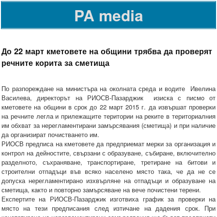
PA media
До 22 март кметовете на общини трябва да проверят
речните корита за сметища
По разпореждане на министъра на околната среда и водите Ивелина
Василева, директорът на РИОСВ-Пазарджик изиска с писмo от
кметовете на общини в срок до 22 март 2015 г. да извършат проверки
на речните легла и прилежащите територии на реките в териториалния
им обхват за нерегламентирани замърсявания (сметища) и при наличие
да организират почистването им.
РИОСВ предписа на кметовете да предприемат мерки за организация и
контрол на дейностите, свързани с образуване, събиране, включително
разделното, съхраняване, транспортиране, третиране на битови и
строителни отпадъци във всяко населено място така, че да не се
допуска нерегламентирано изхвърляне на отпадъци и образуване на
сметища, както и повторно замърсяване на вече почистени терени.
Експертите на РИОСВ-Пазарджик изготвиха график за проверки на
място на тези предписания след изтичане на дадения срок. При