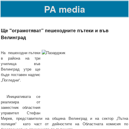
PA media
Ще "ограмотяват” пешеходните пътеки и във
Велинград
На пешеходни пътеки
в района на три
училища във
Велинград утре ще
бъде поставен надпис
„Погледни”.
Инициативата се
реализира от
заместник областния
управител Стефан
Мирев, представители на община Велинград и на сектор „Пътна
полиция” като част от дейностите на Областната комисия по