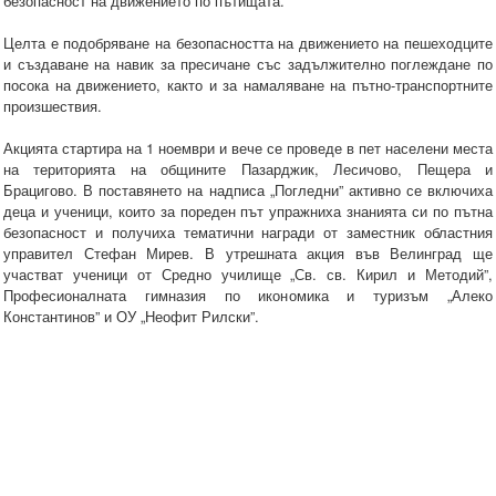
безопасност на движението по пътищата.
Целта е подобряване на безопасността на движението на пешеходците
и създаване на навик за пресичане със задължително поглеждане по
посока на движението, както и за намаляване на пътно-транспортните
произшествия.
Акцията стартира на 1 ноември и вече се проведе в пет населени места
на територията на общините Пазарджик, Лесичово, Пещера и
Брацигово. В поставянето на надписа „Погледни” активно се включиха
деца и ученици, които за пореден път упражниха знанията си по пътна
безопасност и получиха тематични награди от заместник областния
управител Стефан Мирев. В утрешната акция във Велинград ще
участват ученици от Средно училище „Св. св. Кирил и Методий”,
Професионалната гимназия по икономика и туризъм „Алеко
Константинов” и ОУ „Неофит Рилски”.